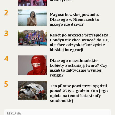
2
Nagość bez skrępowania.
Dlaczego w Niemczech to
nikogo nie dziwi?
3
Reset po brexicie przyspiesza.
Londyn nie chce wracać do UE,
ale chce odzyskać korzyści z
bliskiej integracji
4
Dlaczego muzułmańskie
kobiety zasłaniają twarz? Czy
nikab to faktycznie wymóg
religii?
5
Ten pilot w powietrzu spędził
ponad 25 tys. godzin. Oto jego
opinia na temat katastrofy
smoleńskiej
REKLAMA