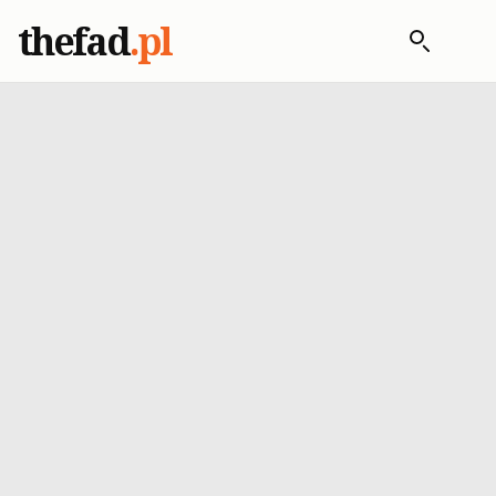
thefad
.pl