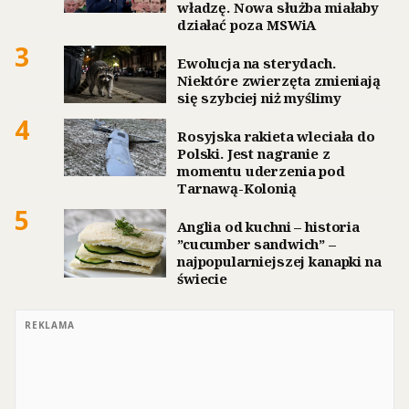
władzę. Nowa służba miałaby
działać poza MSWiA
3
Ewolucja na sterydach.
Niektóre zwierzęta zmieniają
się szybciej niż myślimy
4
Rosyjska rakieta wleciała do
Polski. Jest nagranie z
momentu uderzenia pod
Tarnawą-Kolonią
5
Anglia od kuchni – historia
”cucumber sandwich” –
najpopularniejszej kanapki na
świecie
REKLAMA