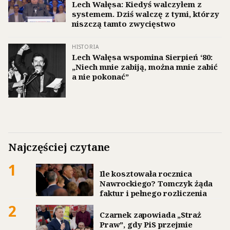
Lech Wałęsa: Kiedyś walczyłem z
systemem. Dziś walczę z tymi, którzy
niszczą tamto zwycięstwo
HISTORIA
Lech Wałęsa wspomina Sierpień ‘80:
„Niech mnie zabiją, można mnie zabić
a nie pokonać”
Najczęściej czytane
1
Ile kosztowała rocznica
Nawrockiego? Tomczyk żąda
faktur i pełnego rozliczenia
2
Czarnek zapowiada „Straż
Praw”, gdy PiS przejmie