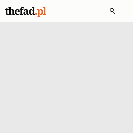
thefad
.pl