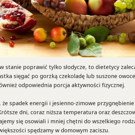
 w stanie poprawić tylko słodycze, to dietetycy zalec
iastka sięgać po gorzką czekoladę lub suszone owoce
ównież odpowiednia porcja aktywności fizycznej.
 że spadek energii i jesienno-zimowe przygnębienie
Krótsze dni, coraz niższa temperatura oraz deszczo
tajemy się osowiali i mniej chętni do wszelkiego rodz
 większości spędzamy w domowym zaciszu.