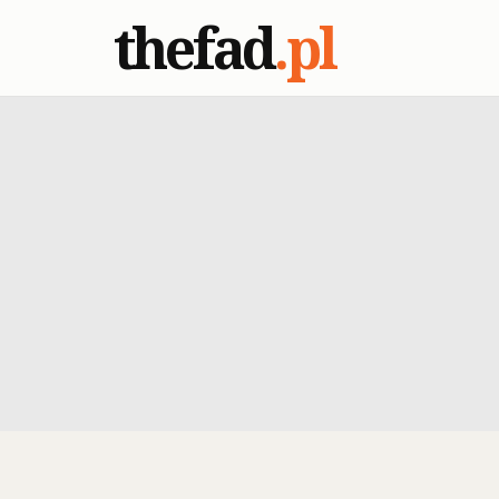
thefad
.pl