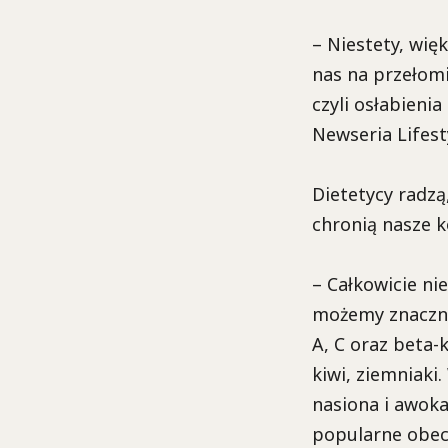
– Niestety, wię
nas na przełomie
czyli osłabieni
Newseria Lifest
Dietetycy radzą
chronią nasze 
– Całkowicie ni
możemy znacznie
A, C oraz beta-
kiwi, ziemniaki
nasiona i awoka
popularne obecn