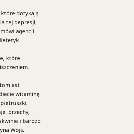
 które dotykają
a tej depresji,
 mówi agencji
ietetyk.
e, które
iszczeniem.
atomiast
diecie witaminę
pietruszki,
je, orzechy,
skwinie i bardzo
zyna Wójs.