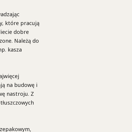
wadzając
y, które pracują
iecie dobre
zone. Należą do
np. kasza
ajwięcej
ją na budowę i
ę nastroju. Z
tłuszczowych
 rzepakowym,