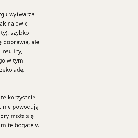
zgu wytwarza
nak na dwie
ty), szybko
 poprawia, ale
insuliny,
ego w tym
zekoladę,
te korzystnie
, nie powodują
tóry może się
kim te bogate w