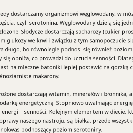
iedy dostarczamy organizmowi węglowodany, w mó
ęścia, czyli serotonina. Węglowodany dzielą się jed
 złożone. Słodycze dostarczają sacharozy (cukier pros
m glukozy we krwi i związku z tym samopoczucie się
wa długo, bo równolegle podnosi się również poziom 
y się obniża, co prowadzi do uczucia senności. Dlat
st na mleczne batoniki lepiej postawić na gorzką c
ełnoziarniste makarony.
żone dostarczają witamin, minerałów i błonnika, a 
odarkę energetyczną. Stopniowo uwalniając energię
energii i senności. Kolejnym elementem w diecie, k
oprawy naszego nastroju, są białka, przede wszyst
inokwas podnoszący poziom serotoniny.