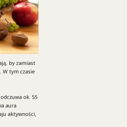
ają, by zamiast
. W tym czasie
 odczuwa ok. 55
wa aura
aju aktywności,