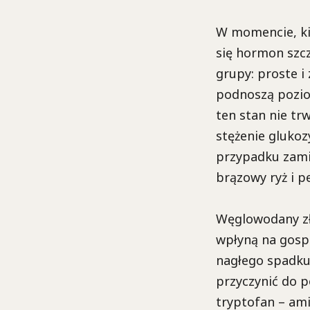
W momencie, k
się hormon szcz
grupy: proste i
podnoszą pozio
ten stan nie tr
stężenie glukoz
przypadku zamia
brązowy ryż i p
Węglowodany zło
wpłyną na gosp
nagłego spadku 
przyczynić do p
tryptofan – am