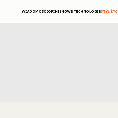
WIADOMOŚCI
OPINIE
NOWE TECHNOLOGIE
STYL ŻYC