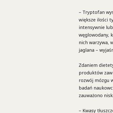
– Tryptofan wy
większe ilości 
intensywnie lu
węglowodany, kt
nich warzywa, w
jaglana – wyjaś
Zdaniem dietet
produktów zawi
rozwój mózgu w
badań naukowcó
zauważono nisk
– Kwasy tłuszc