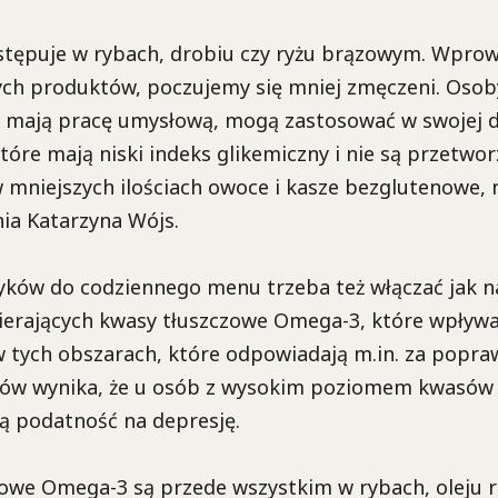
stępuje w rybach, drobiu czy ryżu brązowym. Wpro
tych produktów, poczujemy się mniej zmęczeni. Osob
b mają pracę umysłową, mogą zastosować w swojej d
óre mają niski indeks glikemiczny i nie są przetwor
 mniejszych ilościach owoce i kasze bezglutenowe, 
nia Katarzyna Wójs.
yków do codziennego menu trzeba też włączać jak n
erających kwasy tłuszczowe Omega-3, które wpływa
 tych obszarach, które odpowiadają m.in. za popraw
w wynika, że u osób z wysokim poziomem kwasów 
ą podatność na depresję.
zowe Omega-3 są przede wszystkim w rybach, oleju