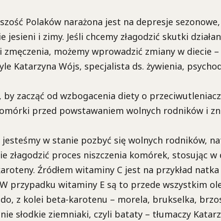
kszość Polaków narażona jest na depresje sezonowe,
 jesieni i zimy. Jeśli chcemy złagodzić skutki działani
a i zmęczenia, możemy wprowadzić zmiany w diecie –
yle Katarzyna Wójs, specjalista ds. żywienia, psychod
, by zacząć od wzbogacenia diety o przeciwutleniacz
komórki przed powstawaniem wolnych rodników i zn
e jesteśmy w stanie pozbyć się wolnych rodników, n
 złagodzić proces niszczenia komórek, stosując w 
karoteny. Źródłem witaminy C jest na przykład natka 
. W przypadku witaminy E są to przede wszystkim ole
do, z kolei beta-karotenu – morela, brukselka, brzo
ie słodkie ziemniaki, czyli bataty – tłumaczy Katar