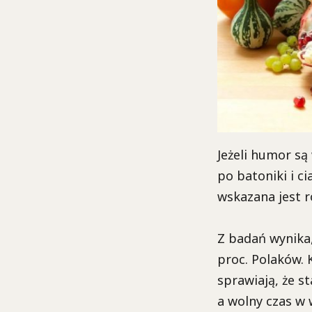
Jeżeli humor są
po batoniki i c
wskazana jest r
Z badań wynika,
proc. Polaków. 
sprawiają, że s
a wolny czas w