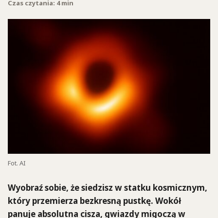
Czas czytania: 4 min
Fot. AI
Wyobraź sobie, że siedzisz w statku kosmicznym,
który przemierza bezkresną pustkę. Wokół
panuje absolutna cisza, gwiazdy migoczą w