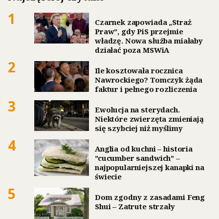
1
Czarnek zapowiada „Straż
Praw”, gdy PiS przejmie
władzę. Nowa służba miałaby
działać poza MSWiA
2
Ile kosztowała rocznica
Nawrockiego? Tomczyk żąda
faktur i pełnego rozliczenia
3
Ewolucja na sterydach.
Niektóre zwierzęta zmieniają
się szybciej niż myślimy
4
Anglia od kuchni – historia
”cucumber sandwich” –
najpopularniejszej kanapki na
świecie
5
Dom zgodny z zasadami Feng
Shui – Zatrute strzały