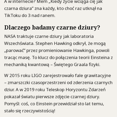
A w internecie? Mem „Kiedy życie wciąga cię jak
czarna dziura” zna każdy, kto choć raz utknął na
TikToku do 3 nad ranem.
Dlaczego badamy czarne dziury?
NASA traktuje czarne dziury jak laboratoria
Wszechświata. Stephen Hawking odkrył, że mogą
„parować” przez promieniowanie Hawkinga, powoli
tracąc masę. To klucz do połączenia teorii Einsteina z
mechaniką kwantową – Świętego Graala fizyki.
W 2015 roku LIGO zarejestrowało fale grawitacyjne
– zmarszczki czasoprzestrzeni od zderzenia czarnych
dziur. A w 2019 roku Teleskop Horyzontu Zdarzeń
pokazał światu pierwsze zdjęcie czarnej dziury.
Pomyśl: coś, co Einstein przewidział sto lat temu,
stało się rzeczywistością!