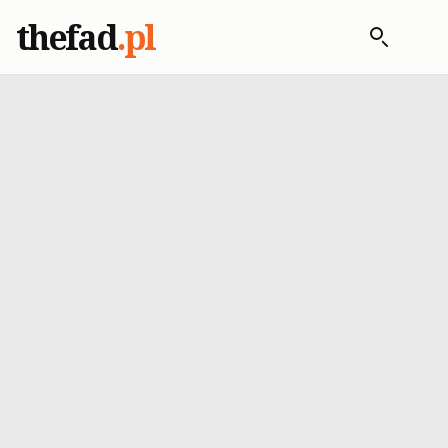
thefad
.pl