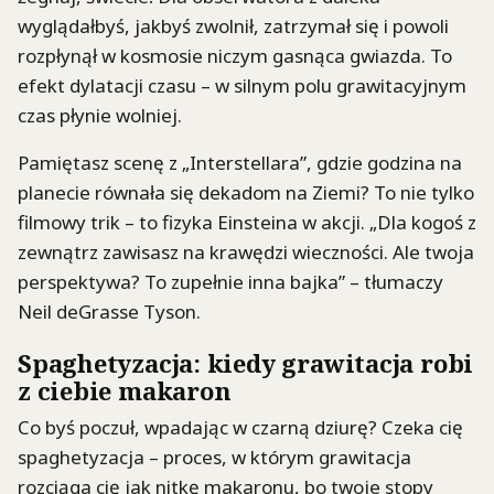
wyglądałbyś, jakbyś zwolnił, zatrzymał się i powoli
rozpłynął w kosmosie niczym gasnąca gwiazda. To
efekt dylatacji czasu – w silnym polu grawitacyjnym
czas płynie wolniej.
Pamiętasz scenę z „Interstellara”, gdzie godzina na
planecie równała się dekadom na Ziemi? To nie tylko
filmowy trik – to fizyka Einsteina w akcji. „Dla kogoś z
zewnątrz zawisasz na krawędzi wieczności. Ale twoja
perspektywa? To zupełnie inna bajka” – tłumaczy
Neil deGrasse Tyson.
Spaghetyzacja: kiedy grawitacja robi
z ciebie makaron
Co byś poczuł, wpadając w czarną dziurę? Czeka cię
spaghetyzacja – proces, w którym grawitacja
rozciąga cię jak nitkę makaronu, bo twoje stopy