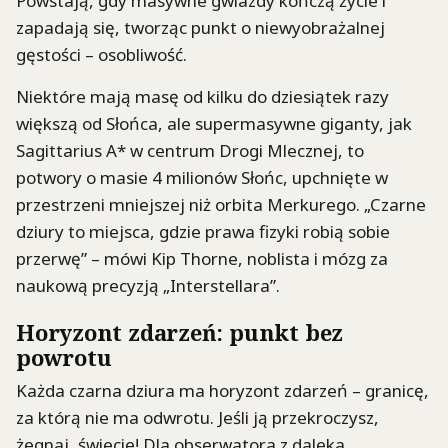
Powstają, gdy masywne gwiazdy kończą życie i
zapadają się, tworząc punkt o niewyobrażalnej
gęstości – osobliwość.
Niektóre mają masę od kilku do dziesiątek razy
większą od Słońca, ale supermasywne giganty, jak
Sagittarius A* w centrum Drogi Mlecznej, to
potwory o masie 4 milionów Słońc, upchnięte w
przestrzeni mniejszej niż orbita Merkurego. „Czarne
dziury to miejsca, gdzie prawa fizyki robią sobie
przerwę” – mówi Kip Thorne, noblista i mózg za
naukową precyzją „Interstellara”.
Horyzont zdarzeń: punkt bez
powrotu
Każda czarna dziura ma horyzont zdarzeń – granicę,
za którą nie ma odwrotu. Jeśli ją przekroczysz,
żegnaj, świecie! Dla obserwatora z daleka