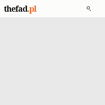
thefad
.pl