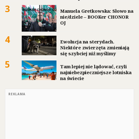
3
Manuela Gretkowska: Słowo na
nie/dziele – BOOKer CHONOR
OJ
4
Ewolucja na sterydach.
Niektóre zwierzęta zmieniają
się szybciej niż myślimy
5
Tam lepiej nie lądować, czyli
najniebezpieczniejsze lotniska
na świecie
REKLAMA