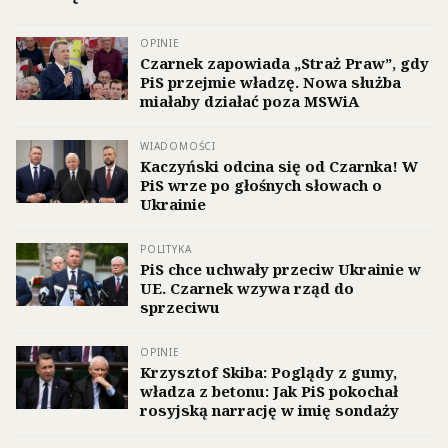
OPINIE
Czarnek zapowiada „Straż Praw”, gdy
PiS przejmie władzę. Nowa służba
miałaby działać poza MSWiA
WIADOMOŚCI
Kaczyński odcina się od Czarnka! W
PiS wrze po głośnych słowach o
Ukrainie
POLITYKA
PiS chce uchwały przeciw Ukrainie w
UE. Czarnek wzywa rząd do
sprzeciwu
OPINIE
Krzysztof Skiba: Poglądy z gumy,
władza z betonu: Jak PiS pokochał
rosyjską narrację w imię sondaży