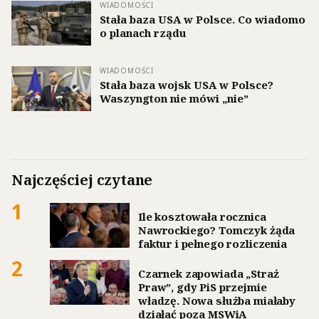
WIADOMOŚCI
Stała baza USA w Polsce. Co wiadomo
o planach rządu
WIADOMOŚCI
Stała baza wojsk USA w Polsce?
Waszyngton nie mówi „nie”
Najczęściej czytane
1
Ile kosztowała rocznica
Nawrockiego? Tomczyk żąda
faktur i pełnego rozliczenia
2
Czarnek zapowiada „Straż
Praw”, gdy PiS przejmie
władzę. Nowa służba miałaby
działać poza MSWiA