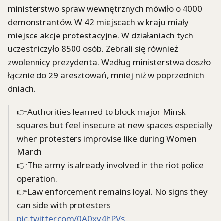
ministerstwo spraw wewnętrznych mówiło o 4000
demonstrantów. W 42 miejscach w kraju miały
miejsce akcje protestacyjne. W działaniach tych
uczestniczyło 8500 osób. Zebrali się również
zwolennicy prezydenta. Według ministerstwa doszło
łącznie do 29 aresztowań, mniej niż w poprzednich
dniach.
👉Authorities learned to block major Minsk
squares but feel insecure at new spaces especially
when protesters improvise like during Women
March
👉The army is already involved in the riot police
operation.
👉Law enforcement remains loyal. No signs they
can side with protesters
pic.twitter.com/0A0xy4hPVs