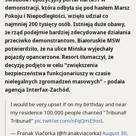
demonstracji, która odbyła się pod hasłem Marsz
Pokoju i Niepodległości, wzięło udział co
najmniej 200 tysięcy osób. Istnieją duże obawy,
że rząd podejmie bardziej zdecydowane działania
przeciwko demonstrantom. Białoruskie MSW
potwierdziło, że na ulice Mińska wyjechały
pojazdy opancerzone. Resort tłumaczył, że
decyzję podjęto w celu "zwiększenia
bezpieczeństwa funkcjonariuszy w czasie
nielegalnych zgromadzeń masowych" – podała
agencja Interfax-Zachód.
I would be very upset if on my birthday and near
my residence 100,000 people chanted "Tribunal!
Tribunal!"
pic.twitter.com/nFqQmE9osL
— Franak Viačorka (@franakviacorka)
August 30,