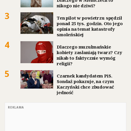
Dlaczego w Niemczech to
nikogo nie dziwi?
3
Ten pilot w powietrzu spędził
ponad 25 tys. godzin. Oto jego
opinia na temat katastrofy
smoleńskiej
4
Dlaczego muzułmańskie
kobiety zasłaniają twarz? Czy
nikab to faktycznie wymóg
religii?
5
Czarnek kandydatem PiS.
Sondaż pokazuje, na czym
Kaczyński chce zbudować
jedność
REKLAMA