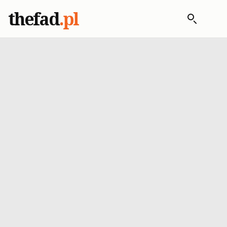
thefad
.pl