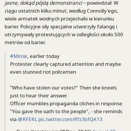
jasne, dokąd pójdą demonstranci −
powiedział. W
ciągu ostatnich kilku minut, według Connolly'ego,
wiele armatek wodnych przejechało w kierunku
barier. Policyjne siły specjalne utworzyły falangę i
utrzymywały protestujących w odległości około 500
metrów od barier.
#Minsk
, earlier today
Protester clearly captured attention and maybe
even stunned riot policemen
"Who have stolen our votes?" Then she kneels
just to hear their answer.
Officer mumbles propaganda cliches in response
"You gave the oath to the people", - she reminds
via
@RFERL
pic.twitter.com/Rfz3bfQA13