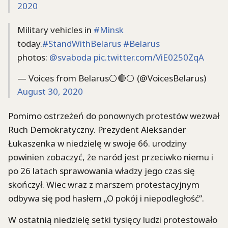
2020
Military vehicles in
#Minsk
today.
#StandWithBelarus
#Belarus
photos:
@svaboda
pic.twitter.com/ViE0250ZqA
— Voices from Belarus⚪️🔴⚪️ (@VoicesBelarus)
August 30, 2020
Pomimo ostrzeżeń do ponownych protestów wezwał
Ruch Demokratyczny. Prezydent Aleksander
Łukaszenka w niedzielę w swoje 66. urodziny
powinien zobaczyć, że naród jest przeciwko niemu i
po 26 latach sprawowania władzy jego czas się
skończył. Wiec wraz z marszem protestacyjnym
odbywa się pod hasłem „O pokój i niepodległość”.
W ostatnią niedzielę setki tysięcy ludzi protestowało