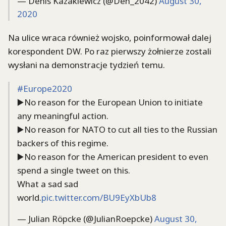
— Denis Kazakiewicz (@Den_2042)
August 30,
2020
Na ulice wraca również wojsko, poinformował dalej
korespondent DW. Po raz pierwszy żołnierze zostali
wysłani na demonstracje tydzień temu.
#Europe2020
▶️No reason for the European Union to initiate
any meaningful action.
▶️No reason for NATO to cut all ties to the Russian
backers of this regime.
▶️No reason for the American president to even
spend a single tweet on this.
What a sad sad
world.
pic.twitter.com/BU9EyXbUb8
— Julian Röpcke (@JulianRoepcke)
August 30,