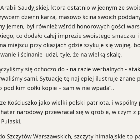
 Arabii Saudyjskiej, ktora ostatnio w jednym ze swo
żywcem dziennikarza, masowo ścina swoich poddanyc
ny Jemen, był również wśród honorowych gości war
iego, co dodało całej imprezie swoistego smaczku i
na miejscu przy okazjach gdzie szykuje się wojnę, b
anie i ścinanie ludzi, tyle, że na wielką skalę.
ączyliśmy się ochoczo do - na razie werbalnych - ata
waliśmy sami. Sytuację tę najlepiej ilustruje znane 
o pod kim dołki kopie – sam w nie wpada”…
ze Kościuszko jako wielki polski patriota, i wspólny 
hater narodowy przewracał się w grobie, w czym z 
Pułaski.
o Szczytów Warszawskich, szczyty himalajskie to pa