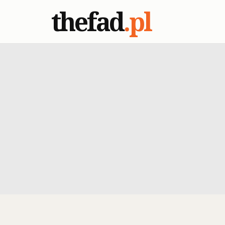
thefad
.pl