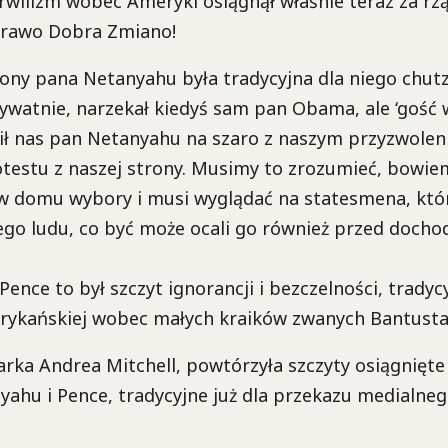
erwilizm wobec Ameryki osiągnął właśnie teraz za r
Brawo Dobra Zmiano!
ony pana Netanyahu była tradycyjna dla niego chut
rywatnie, narzekał kiedyś sam pan Obama, ale ‘gość
ił nas pan Netanyahu na szaro z naszym przyzwolen
otestu z naszej strony. Musimy to zrozumieć, bowi
 domu wybory i musi wyglądać na statesmena, któr
ego ludu, co być może ocali go również przed doch
Pence to był szczyt ignorancji i bezczelności, tradyc
rykańskiej wobec małych kraików zwanych Bantust
arka Andrea Mitchell, powtórzyła szczyty osiągnięt
ahu i Pence, tradycyjne już dla przekazu medialne