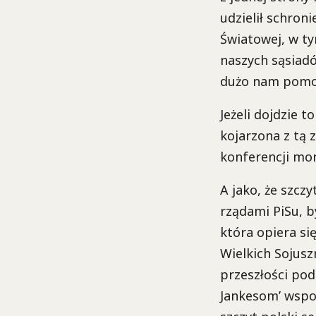
udzielił schron
Światowej, w tym
naszych sąsiadó
dużo nam pomogł
Jeżeli dojdzie 
kojarzona z tą 
konferencji mon
A jako, że szczy
rządami PiSu, b
która opiera si
Wielkich Sojusz
przeszłości pod
Jankesom’ wspom