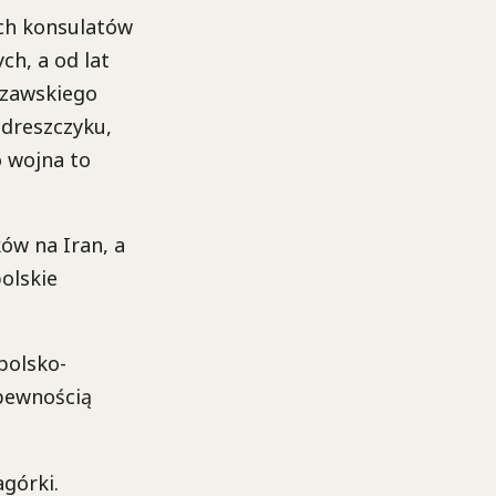
ich konsulatów
h, a od lat
szawskiego
 dreszczyku,
o wojna to
ków na Iran, a
polskie
polsko-
pewnością
górki.