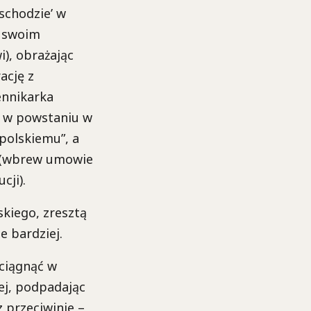
schodzie’ w
, swoim
), obrażając
ację z
ennikarka
y w powstaniu w
polskiemu”, a
o (wbrew umowie
cji).
skiego, zresztą
e bardziej.
wciągnąć w
ej, podpadając
z przeciwinie –