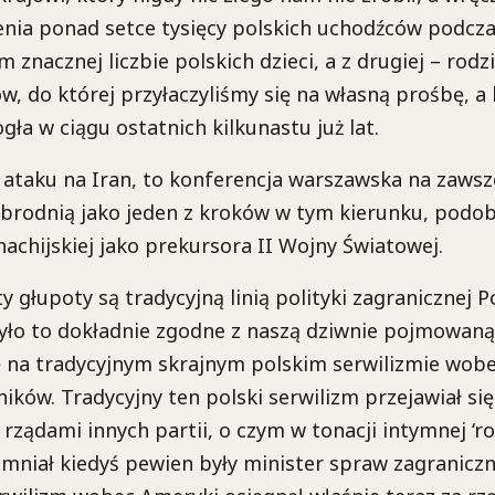
ienia ponad setce tysięcy polskich uchodźców podcza
 znacznej liczbie polskich dzieci, a z drugiej – rod
w, do której przyłaczyliśmy się na własną prośbę, a
a w ciągu ostatnich kilkunastu już lat.
to ataku na Iran, to konferencja warszawska na zaws
zbrodnią jako jeden z kroków w tym kierunku, podob
achijskiej jako prekursora II Wojny Światowej.
ty głupoty są tradycyjną linią polityki zagranicznej P
yło to dokładnie zgodne z naszą dziwnie pojmowaną 
ę na tradycyjnym skrajnym polskim serwilizmie wob
ników. Tradycyjny ten polski serwilizm przejawiał się
 rządami innych partii, o czym w tonacji intymnej ‘ro
niał kiedyś pewien były minister spraw zagraniczny