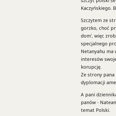
szczyt polski s
Kaczyńskiego. 
Szczytem ze str
gorzko, choć p
dom’, więc zrob
specjalnego pr
Netanyahu ma w
interesów swoj
korupcję.
Ze strony pana 
dyplomacji ame
A pani dziennik
panów - Nateany
temat Polski.