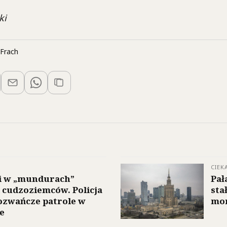
ki
Frach
CIEK
i w „mundurach”
Pał
i cudzoziemców. Policja
sta
ozwańcze patrole w
mo
e