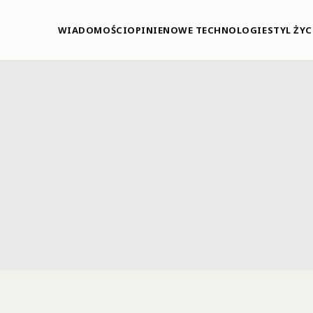
WIADOMOŚCI
OPINIE
NOWE TECHNOLOGIE
STYL ŻYC