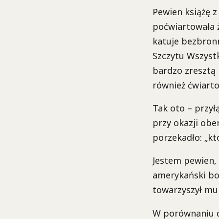
Pewien książę z
poćwiartowała 
katuje bezbron
Szczytu Wszystk
bardzo zresztą 
również ćwiartow
Tak oto – przył
przy okazji ober
porzekadło: „kt
Jestem pewien, 
amerykański bo
towarzyszył mu 
W porównaniu d