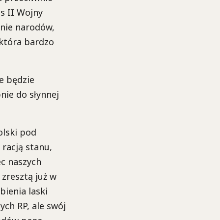
s II Wojny
zinie narodów,
 która bardzo
ze będzie
nie do słynnej
olski pod
racją stanu,
ec naszych
 zresztą już w
bienia laski
ch RP, ale swój