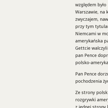
względem było 
Warszawie, na 
zwyczajem, nawo
przy tym tytula
Niemcami w mor
amerykańska pa
Gettcie walczyl
pan Pence dopr
polsko-amerykań
Pan Pence dorzu
pochodzenia żyd
Ze strony polsk
rozgrywki amery
z jednej strony 