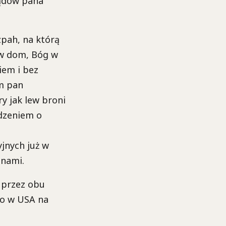
ządów pana
zpah, na którą
 w dom, Bóg w
iem i bez
em pan
y jak lew broni
odzeniem o
yjnych już w
anami.
e przez obu
go w USA na