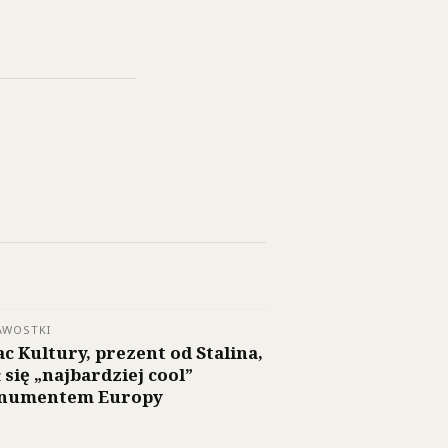
AWOSTKI
ac Kultury, prezent od Stalina,
ł się „najbardziej cool”
numentem Europy