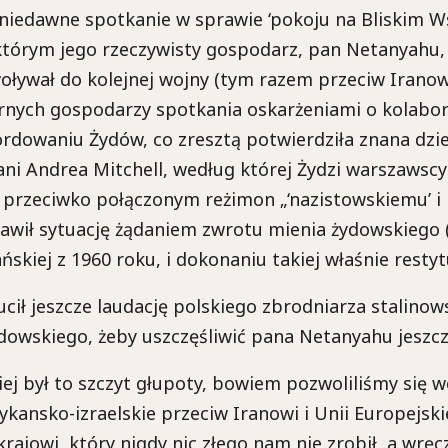
niedawne spotkanie w sprawie ‘pokoju na Bliskim W
którym jego rzeczywisty gospodarz, pan Netanyahu
ływał do kolejnej wojny (tym razem przeciw Iranowi
rnych gospodarzy spotkania oskarżeniami o kolabor
dowaniu Żydów, co zresztą potwierdziła znana dzi
ni Andrea Mitchell, według której Żydzi warszawsc
i przeciwko połączonym reżimon „‘nazistowskiemu’ i 
awił sytuację żądaniem zwrotu mienia żydowskieg
skiej z 1960 roku, i dokonaniu takiej właśnie restytu
cił jeszcze laudację polskiego zbrodniarza stalinow
owskiego, żeby uszczęśliwić pana Netanyahu jeszcz
iej był to szczyt głupoty, bowiem pozwoliliśmy się 
kansko-izraelskie przeciw Iranowi i Unii Europejski
krajowi, który nigdy nic złego nam nie zrobił, a wręc