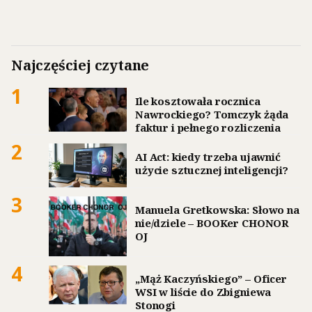
Najczęściej czytane
1
Ile kosztowała rocznica
Nawrockiego? Tomczyk żąda
faktur i pełnego rozliczenia
2
AI Act: kiedy trzeba ujawnić
użycie sztucznej inteligencji?
3
Manuela Gretkowska: Słowo na
nie/dziele – BOOKer CHONOR
OJ
4
„Mąż Kaczyńskiego” – Oficer
WSI w liście do Zbigniewa
Stonogi