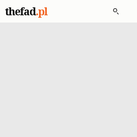
thefad
.pl