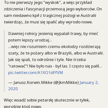
To nie pierwszy jego "wyskok", a więc przykład
zdziczenia i fascynacji przemocą jego wyborców. On
sam niedawno kpił z tragicznej pożogi w Australii
twierdząc, że musi się spalić aby wyrosło nowe.
Dawniej rolnicy jesienią wypalali trawy, by mieć
potem lepszy urodzaj...
...więc nie rozumiem czemu ekolodzy rozdzierają
szaty, że te pożary albo w Brazylii, albo w Australii.
Jak się spali, to odrośnie i tyle. Nie trzeba
"ratować"! Nie było nas - był las. I często się palił...
pic.twitter.com/A1XO1dFfVM
— Janusz.Korwin.Mikke (@JkmMikke)
January 2,
2020
Więc wsadź sobie petardę skutecznie w tyłek,
wyrośnie ktoś nowy.