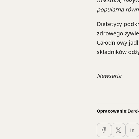
popularna równ
Dietetycy podkr
zdrowego żywien
Całodniowy jadł
składników odż
Newseria
Opracowanie:
Darek