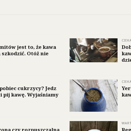
CIEK
mitów jest to, że kawa
Dob
szkodzić. Otóż nie
kaw
dzi
CIEK
pobiec cukrzycy? Jedz
Yer
 i pij kawę. Wyjaśniamy
kaw
WART
ona czy rozpuszczalna
Reg