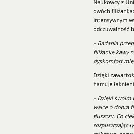
Naukowcy z Uni
dwóch filiżanka
intensywnym wys
odczuwalność bó
– Badania przep
filiżankę kawy 
dyskomfort mięś
Dzięki zawartoś
hamuje łaknieni
– Dzięki swoim
walce o dobrą f
tłuszczu. Co ci
rozpuszczając ł
mikstura, nazyw