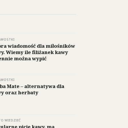
AWOSTKI
ra wiadomość dla miłośników
y. Wiemy ile filiżanek kawy
ennie można wypić
AWOSTKI
ba Mate – alternatywa dla
y oraz herbaty
O WIEDZIEĆ
ularne picie kawy, ma