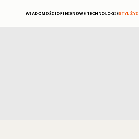
WIADOMOŚCI
OPINIE
NOWE TECHNOLOGIE
STYL ŻYC