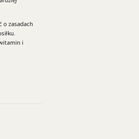
ć o zasadach
siłku.
witamin i