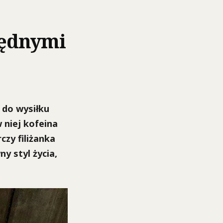
będnymi
 do wysiłku
 niej kofeina
zy filiżanka
y styl życia,