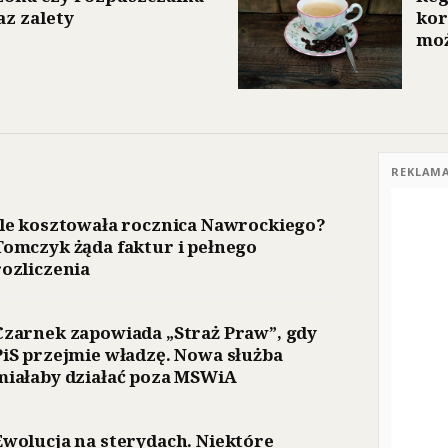
az zalety
kor
moż
REKLAM
Ile kosztowała rocznica Nawrockiego?
Tomczyk żąda faktur i pełnego
rozliczenia
Czarnek zapowiada „Straż Praw”, gdy
PiS przejmie władzę. Nowa służba
miałaby działać poza MSWiA
Ewolucja na sterydach. Niektóre