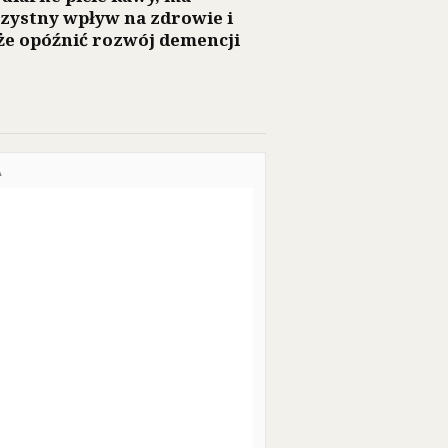
zystny wpływ na zdrowie i
e opóźnić rozwój demencji
A