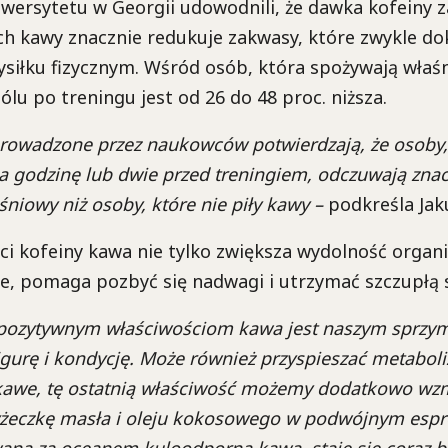
wersytetu w Georgii udowodnili, że dawka kofeiny 
ch kawy znacznie redukuje zakwasy, które zwykle do
iłku fizycznym. Wśród osób, która spożywają właśn
lu po treningu jest od 26 do 48 proc. niższa.
rowadzone przez naukowców potwierdzają, że osoby, 
na godzinę lub dwie przed treningiem, odczuwają zna
niowy niż osoby, które nie piły kawy –
podkreśla Jak
ci kofeiny kawa nie tylko zwiększa wydolność organi
e, pomaga pozbyć się nadwagi i utrzymać szczupłą 
 pozytywnym właściwościom kawa jest naszym sprzy
igurę i kondycję. Może również przyspieszać metaboli
ekawe, tę ostatnią właściwość możemy dodatkowo wz
yżeczkę masła i oleju kokosowego w podwójnym espr
ana za oceanem kuloodporną kawą, staje się coraz b