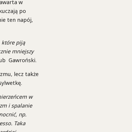
zawarta w
kuczają po
ie ten napój,
które piją
cznie mniejszy
ub Gawroński.
zmu, lecz także
sylwetkę.
mierzeńcem w
zm i spalanie
mocnić, np.
esso. Taka
ardziej