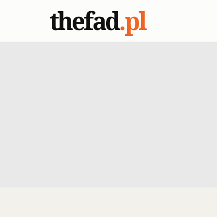
thefad
.pl