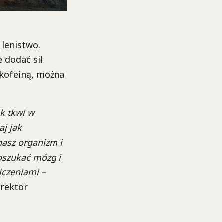
lenistwo.
 dodać sił
 kofeiną, można
k tkwi w
aj jak
nasz organizm i
 oszukać mózg i
czeniami –
yrektor