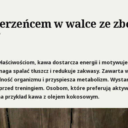
erzeńcem w walce ze z
?
łaściwościom, kawa dostarcza energii i motywuje
maga spalać tłuszcz i redukuje zakwasy. Zawarta w
ność organizmu i przyspiesza metabolizm. Wystarc
przed treningiem. Osobom, które preferują aktywn
na przykład kawa z olejem kokosowym.