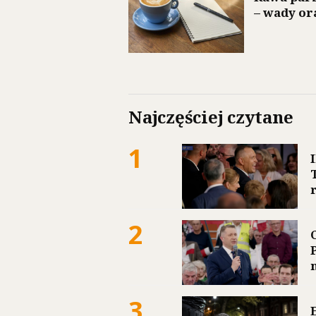
– wady or
Najczęściej czytane
1
2
3