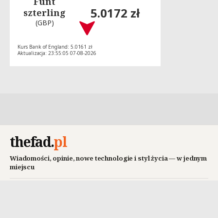
Funt
5.0172 zł
szterling
(GBP)
Kurs Bank of England: 5.0161 zł
Aktualizacja: 23:55:05 07-08-2026
thefad
.
pl
Wiadomości, opinie, nowe technologie i styl życia — w jednym
miejscu
SEKCJE
SERWIS
Wiadomości
O thefad.pl
Opinie
Kontakt