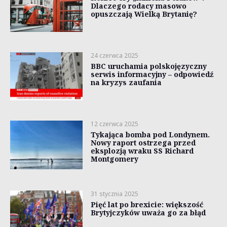
Dlaczego rodacy masowo
opuszczają Wielką Brytanię?
24 czerwca 2025
BBC uruchamia polskojęzyczny
serwis informacyjny – odpowiedź
na kryzys zaufania
12 czerwca 2025
Tykająca bomba pod Londynem.
Nowy raport ostrzega przed
eksplozją wraku SS Richard
Montgomery
31 stycznia 2025
Pięć lat po brexicie: większość
Brytyjczyków uważa go za błąd