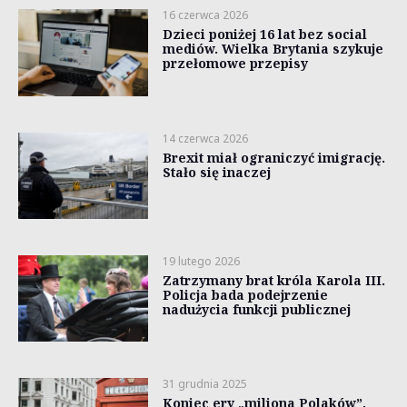
16 czerwca 2026
Dzieci poniżej 16 lat bez social
mediów. Wielka Brytania szykuje
przełomowe przepisy
14 czerwca 2026
Brexit miał ograniczyć imigrację.
Stało się inaczej
19 lutego 2026
Zatrzymany brat króla Karola III.
Policja bada podejrzenie
nadużycia funkcji publicznej
31 grudnia 2025
Koniec ery „miliona Polaków”.