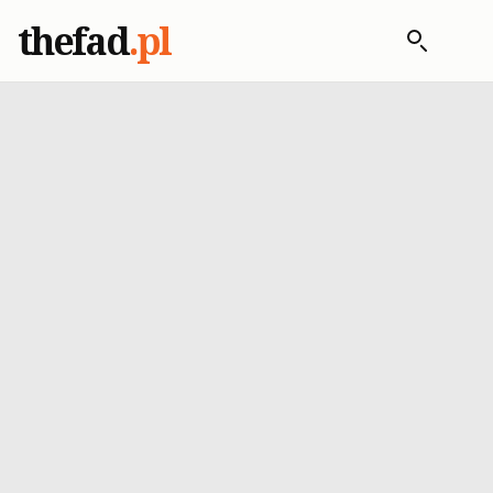
thefad
.pl