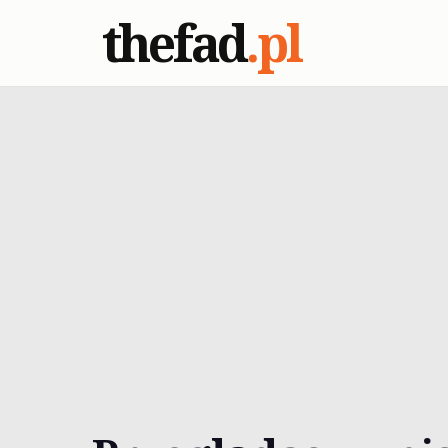
thefad
.pl