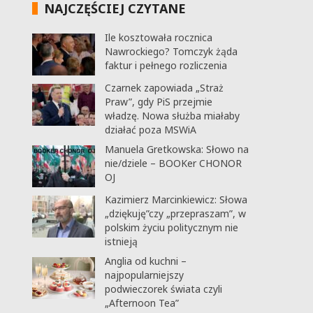
NAJCZĘŚCIEJ CZYTANE
Ile kosztowała rocznica
Nawrockiego? Tomczyk żąda
faktur i pełnego rozliczenia
Czarnek zapowiada „Straż
Praw”, gdy PiS przejmie
władzę. Nowa służba miałaby
działać poza MSWiA
Manuela Gretkowska: Słowo na
nie/dziele – BOOKer CHONOR
OJ
Kazimierz Marcinkiewicz: Słowa
„dziękuję”czy „przepraszam”, w
polskim życiu politycznym nie
istnieją
Anglia od kuchni –
najpopularniejszy
podwieczorek świata czyli
„Afternoon Tea”