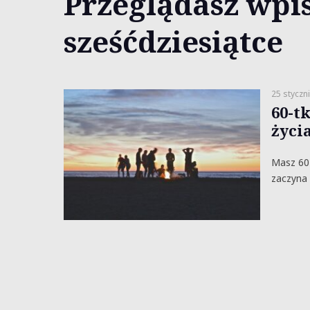
Przeglądasz wpis
sześćdziesiątce
25 styczn
60-t
życi
Masz 60 
zaczyna 