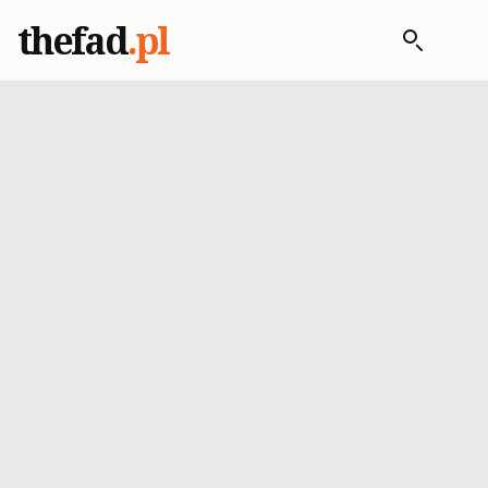
thefad
.pl