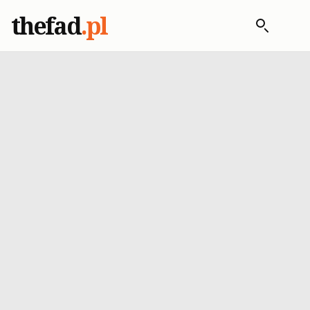
thefad
.pl