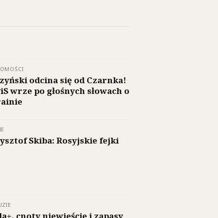
DOMOŚCI
zyński odcina się od Czarnka!
iS wrze po głośnych słowach o
ainie
IE
ysztof Skiba: Rosyjskie fejki
UZIE
la+, cnoty niewieście i zapasy