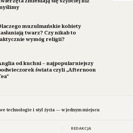
zwierzęta zmieniają się szybciej niż
myślimy
Dlaczego muzułmańskie kobiety
zasłaniają twarz? Czy nikab to
faktycznie wymóg religii?
Anglia od kuchni – najpopularniejszy
podwieczorek świata czyli „Afternoon
Tea”
we technologie i styl życia — w jednym miejscu
REDAKCJA