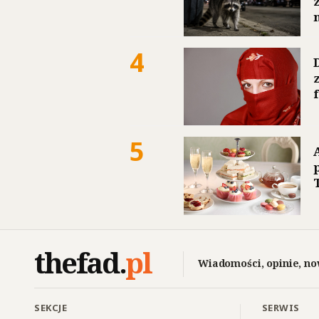
4
5
thefad
.
pl
Wiadomości, opinie, no
SEKCJE
SERWIS