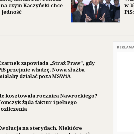
 na czym Kaczyński chce
w b
 jedność
PiS
REKLAM
Czarnek zapowiada „Straż Praw”, gdy
PiS przejmie władzę. Nowa służba
miałaby działać poza MSWiA
Ile kosztowała rocznica Nawrockiego?
Tomczyk żąda faktur i pełnego
rozliczenia
Ewolucja na sterydach. Niektóre