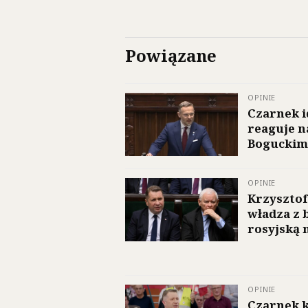
Powiązane
OPINIE
Czarnek i
reaguje n
Boguckim
OPINIE
Krzysztof
władza z 
rosyjską 
OPINIE
Czarnek k