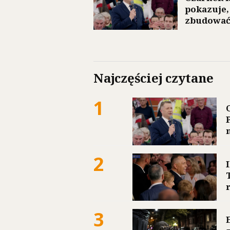
pokazuje,
zbudować
Najczęściej czytane
1
2
3