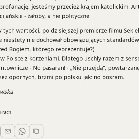
rofanację, jesteśmy przecież krajem katolickim. Ar
ijańskie - żałoby, a nie polityczne.
 tych wartości, po dzisiejszej premierze filmu Sekie
e niestety nie dochował obowiązujących standardów
rzed Bogiem, którego reprezentuje?)
w Polsce z korzeniami. Dlatego uschły razem z sens
ntownicze - No pasaran! - „Nie przejdą”, powtarzane
zez opornych, brzmi po polsku jak: no posram.
owska
Frach