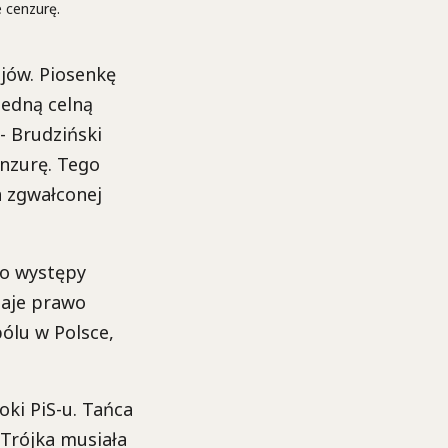
 cenzurę.
ojów. Piosenkę
Jedną celną
 - Brudziński
nzurę. Tego
za zgwałconej
go występy
naje prawo
ólu w Polsce,
oki PiS-u. Tańca
 Trójka musiała