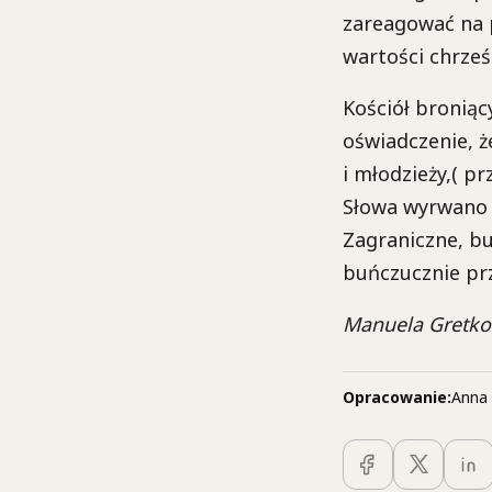
zareagować na p
wartości chrześc
Kościół broniący
oświadczenie, ż
i młodzieży,( p
Słowa wyrwano 
Zagraniczne, bu
buńczucznie pr
Manuela Gretk
Opracowanie:
Anna 