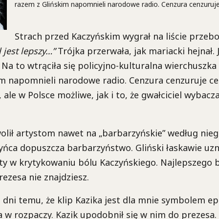
razem z Glińskim napomnieli narodowe radio. Cenzura cenzuruje
Strach przed Kaczyńskim wygrał na liście przeb
 jest lepszy…”
Trójka przerwała, jak mariacki hejnał. 
 Na to wtrąciła się policyjno-kulturalna wierchuszka
im napomnieli narodowe radio. Cenzura cenzuruje ce
, ale w Polsce możliwe, jak i to, że gwałciciel wybac
olił artystom nawet na „barbarzyńskie” według nie
yńca dopuszcza barbarzyństwo. Gliński łaskawie uz
ty w krytykowaniu bólu Kaczyńskiego. Najlepszego b
rezesa nie znajdziesz.
 dni temu, że klip Kazika jest dla mnie symbolem ep
 w rozpaczy. Kazik upodobnił się w nim do prezesa.