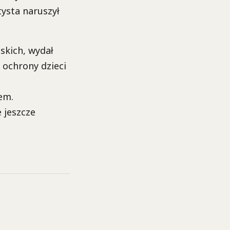
tysta naruszył
lskich, wydał
 ochrony dzieci
em.
 jeszcze