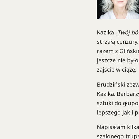
Kazika
„Twój ból
strzałą cenzury.
razem z Glińsk
jeszcze nie było
zajście w ciążę.
Brudziński zezw
Kazika. Barbarz
sztuki do głupo
lepszego jak i p
Napisałam kilka
szalonego trupa