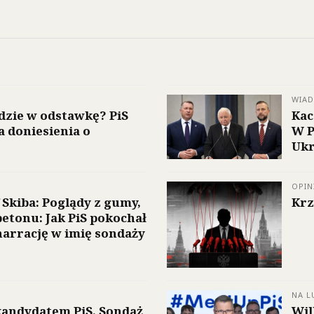
WIA
dzie w odstawkę? PiS
Kac
a doniesienia o
W P
Ukr
OPIN
 Skiba: Poglądy z gumy,
Krz
betonu: Jak PiS pokochał
narrację w imię sondaży
NA L
andydatem PiS. Sondaż
Wil