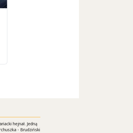
riacki hejnał. Jedną
erchuszka - Brudziński