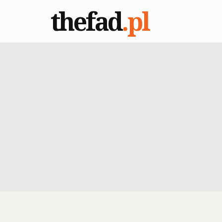
thefad
.pl