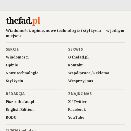
thefad
.
pl
Wiadomości, opinie, nowe technologie i styl życia — w jednym
miejscu
SEKCJE
SERWIS
Wiadomości
O thefad.pl
Opinie
Kontakt
Nowe technologie
Współpraca / Reklama
Styl życia
Wesprzyj nas
REDAKCJA
ZNAJDŹ NAS
Pisz z thefad.pl
X / Twitter
English Edition
Facebook
RODO
YouTube
© 2026 thefad.pl