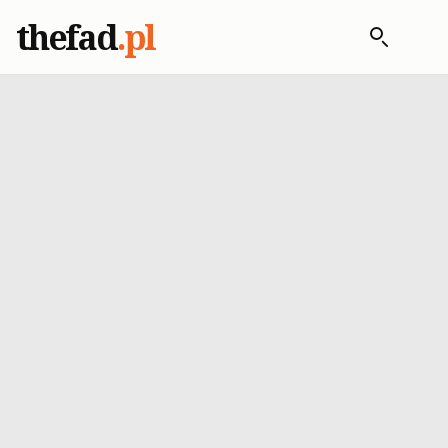
thefad
.pl