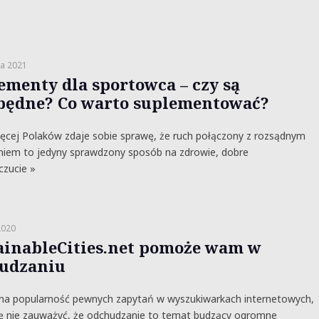
ia 2021
ementy dla sportowca – czy są
będne? Co warto suplementować?
ęcej Polaków zdaje sobie sprawę, że ruch połączony z rozsądnym
niem to jedyny sprawdzony sposób na zdrowie, dobre
zucie »
2020
ainableCities.net pomoże wam w
udzaniu
 na popularność pewnych zapytań w wyszukiwarkach internetowych,
ię nie zauważyć, że odchudzanie to temat budzący ogromne