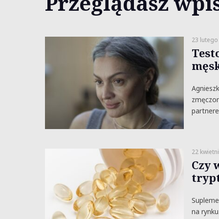
Przeglądasz wpi
23 lutego
Test
męsk
Agnieszk
zmęczona
partner
22 kwietn
Czy 
tryp
Suplemen
na rynku