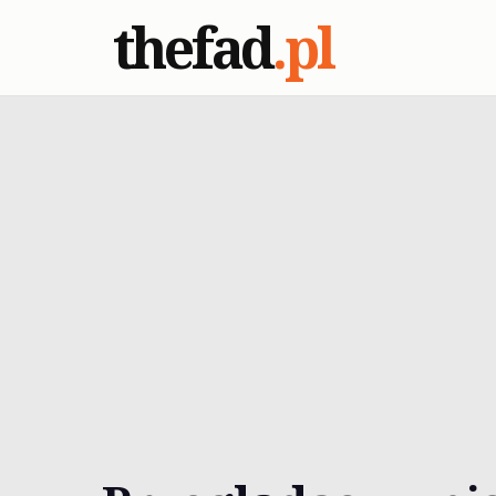
thefad
.pl