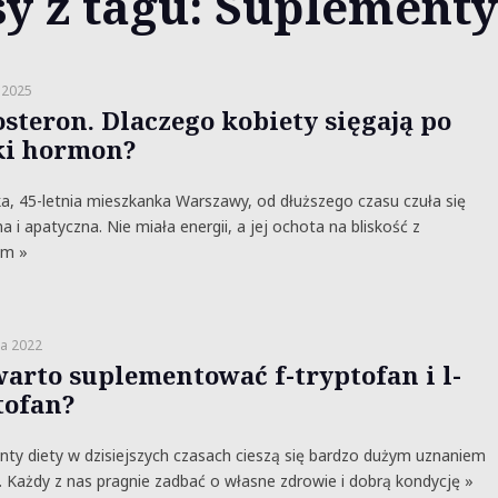
sy z tagu: Suplementy
 2025
osteron. Dlaczego kobiety sięgają po
i hormon?
a, 45-letnia mieszkanka Warszawy, od dłuższego czasu czuła się
 i apatyczna. Nie miała energii, a jej ochota na bliskość z
em »
ia 2022
warto suplementować f-tryptofan i l-
tofan?
ty diety w dzisiejszych czasach cieszą się bardzo dużym uznaniem
. Każdy z nas pragnie zadbać o własne zdrowie i dobrą kondycję »