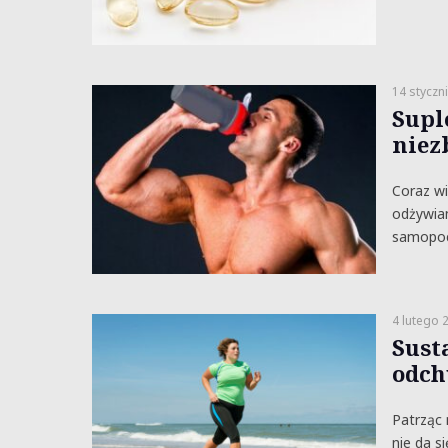
14 styczn
Supl
niez
Coraz wi
odżywia
samopoc
4 lutego 
Sust
odch
Patrząc
nie da s