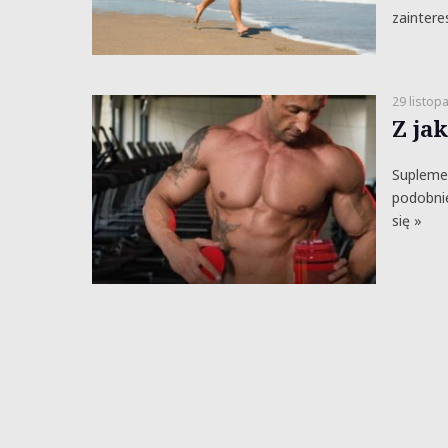
zaintere
29 listop
Z ja
Suplemen
podobni
się »