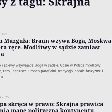
y z tagu: Skrajna
 2025
 Mazguła: Braun wzywa Boga, Moskwa
era ręce. Modlitwy w sądzie zamiast
wa
 i śpiewy wzywające Boga w sądzie. Gdzie w Polsce modlitwy
e, tam i geniusze lumpen-parafialni, tradycyjni górale faszyzmu i
 »
a 2025
pa skręca w prawo: Skrajna prawica
nia mapę polityczną kontynentu