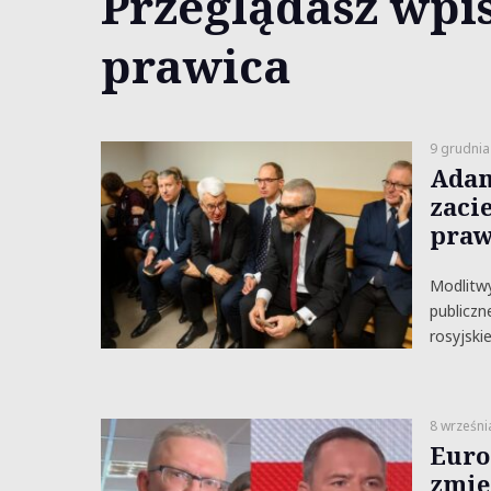
Przeglądasz wpis
prawica
9 grudnia
Adam
zaci
pra
Modlitwy
publiczn
rosyjskie
8 wrześni
Euro
zmie