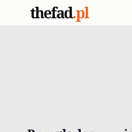
thefad
.pl