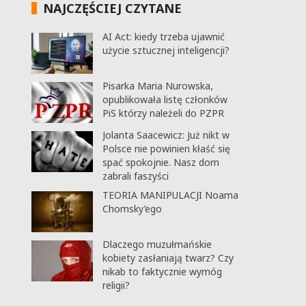
NAJCZĘŚCIEJ CZYTANE
AI Act: kiedy trzeba ujawnić
użycie sztucznej inteligencji?
Pisarka Maria Nurowska,
opublikowała listę członków
PiS którzy należeli do PZPR
Jolanta Saacewicz: Już nikt w
Polsce nie powinien kłaść się
spać spokojnie. Nasz dom
zabrali faszyści
TEORIA MANIPULACJI Noama
Chomsky’ego
Dlaczego muzułmańskie
kobiety zasłaniają twarz? Czy
nikab to faktycznie wymóg
religii?