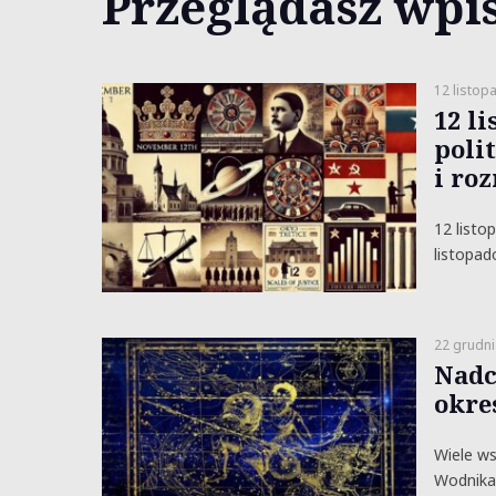
Przeglądasz wpis
12 listop
12 li
poli
i ro
12 listo
listopad
22 grudni
Nadc
okre
Wiele ws
Wodnika