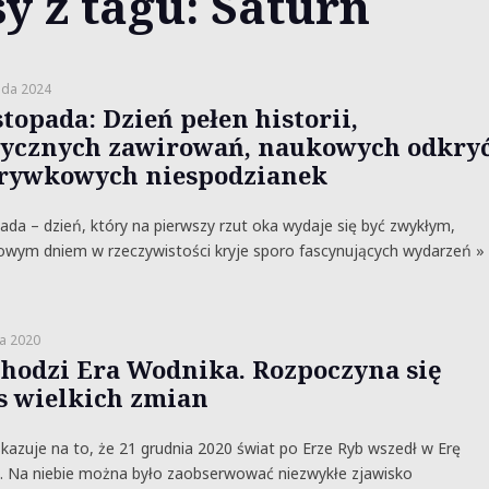
y z tagu: Saturn
ada 2024
stopada: Dzień pełen historii,
tycznych zawirowań, naukowych odkry
zrywkowych niespodzianek
pada – dzień, który na pierwszy rzut oka wydaje się być zwykłym,
owym dniem w rzeczywistości kryje sporo fascynujących wydarzeń »
a 2020
hodzi Era Wodnika. Rozpoczyna się
s wielkich zmian
kazuje na to, że 21 grudnia 2020 świat po Erze Ryb wszedł w Erę
. Na niebie można było zaobserwować niezwykłe zjawisko