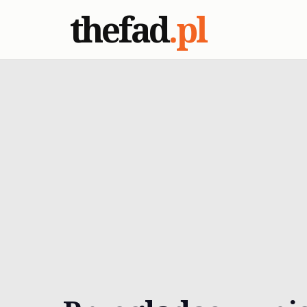
thefad
.pl