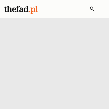
thefad
.pl