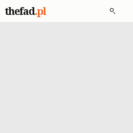
thefad
.pl