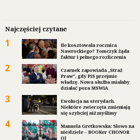
Najczęściej czytane
1
Ile kosztowała rocznica
Nawrockiego? Tomczyk żąda
faktur i pełnego rozliczenia
2
Czarnek zapowiada „Straż
Praw”, gdy PiS przejmie
władzę. Nowa służba miałaby
działać poza MSWiA
3
Ewolucja na sterydach.
Niektóre zwierzęta zmieniają
się szybciej niż myślimy
4
Manuela Gretkowska: Słowo na
nie/dziele – BOOKer CHONOR
OJ