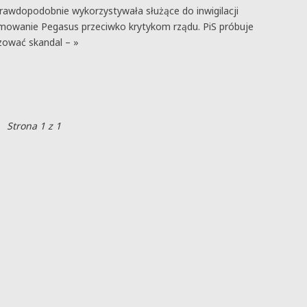
rawdopodobnie wykorzystywała służące do inwigilacji
mowanie Pegasus przeciwko krytykom rządu. PiS próbuje
zować skandal – »
Strona 1 z 1