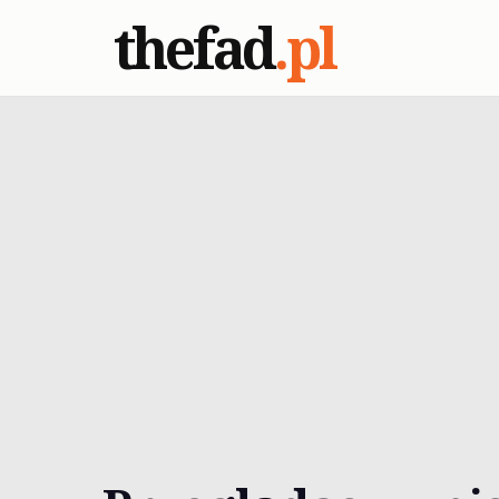
thefad
.pl