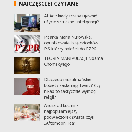
NAJCZĘŚCIEJ CZYTANE
AI Act: kiedy trzeba ujawnić
użycie sztucznej inteligencji?
Pisarka Maria Nurowska,
opublikowała listę członków
PiS którzy należeli do PZPR
TEORIA MANIPULACJI Noama
Chomsky’ego
Dlaczego muzułmańskie
kobiety zasłaniają twarz? Czy
nikab to faktycznie wymóg
religii?
Anglia od kuchni –
najpopularniejszy
podwieczorek świata czyli
„Afternoon Tea”