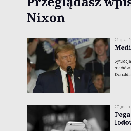
Przeglądasz wpis
Nixon
21 lipca 
Medi
Sytuacja
mediów. 
Donalda
27 grudni
Pega
lodo