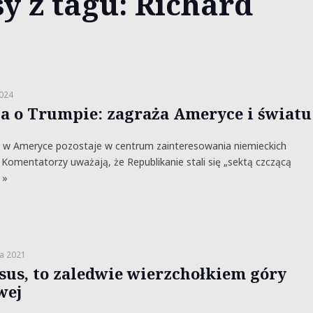
y z tagu: Richard
2024
a o Trumpie: zagraża Ameryce i światu
 w Ameryce pozostaje w centrum zainteresowania niemieckich
Komentatorzy uważają, że Republikanie stali się „sektą czczącą
 »
a 2021
sus, to zaledwie wierzchołkiem góry
wej