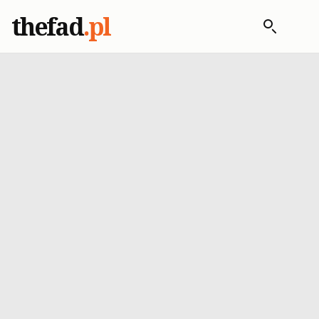
thefad
.pl