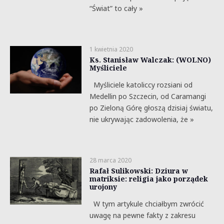
“Świat” to cały »
1 kwietnia 2020
Ks. Stanisław Walczak: (WOLNO)
Myśliciele
Myśliciele katoliccy rozsiani od
Medellin po Szczecin, od Caramangi
po Zieloną Górę głoszą dzisiaj światu,
nie ukrywając zadowolenia, że »
28 marca 2020
Rafał Sulikowski: Dziura w
matriksie: religia jako porządek
urojony
W tym artykule chciałbym zwrócić
uwagę na pewne fakty z zakresu