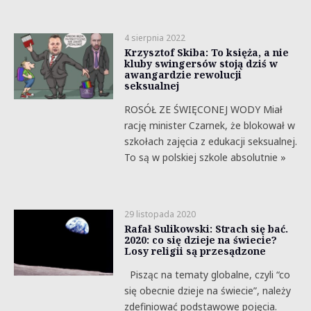
4 sierpnia 2022
Krzysztof Skiba: To księża, a nie
kluby swingersów stoją dziś w
awangardzie rewolucji
seksualnej
ROSÓŁ ZE ŚWIĘCONEJ WODY Miał
rację minister Czarnek, że blokował w
szkołach zajęcia z edukacji seksualnej.
To są w polskiej szkole absolutnie »
29 listopada 2020
Rafał Sulikowski: Strach się bać.
2020: co się dzieje na świecie?
Losy religii są przesądzone
Pisząc na tematy globalne, czyli “co
się obecnie dzieje na świecie”, należy
zdefiniować podstawowe pojęcia.