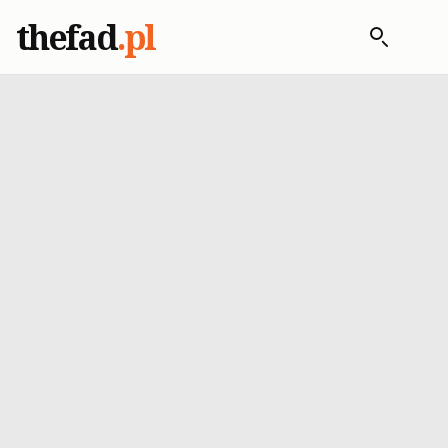
thefad
.pl