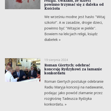
religii. Uważam, że dzieci
powinno trzymać się z daleka od
Kościoła
We wrześniu modne jest hasło "Witaj
szkoło!". A w zasadzie, drogie dzieci,
powinno być "Witajcie w piekle".
Bowiem na lekcjach religii, ksiądz
diabełek »
19 sierpnia 2024
Roman Giertych: odebrać
koncesję Rydzykowi za łamanie
konkordatu
Roman Giertych postuluje odebranie
Radiu Maryja koncesji na nadawanie,
podając jako powód złamanie przez
rozgłośnię Tadeusza Rydzyka
konkordatu. »