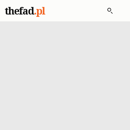
thefad
.pl