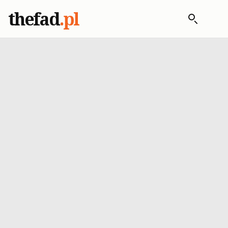
thefad
.pl