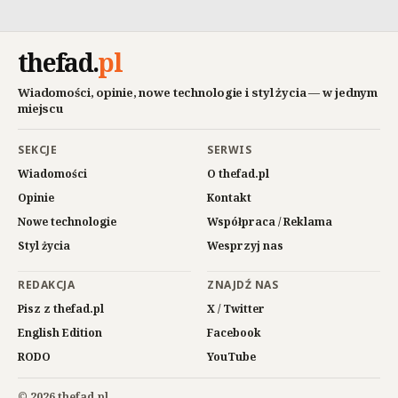
thefad
.
pl
Wiadomości, opinie, nowe technologie i styl życia — w jednym
miejscu
SEKCJE
SERWIS
Wiadomości
O thefad.pl
Opinie
Kontakt
Nowe technologie
Współpraca / Reklama
Styl życia
Wesprzyj nas
REDAKCJA
ZNAJDŹ NAS
Pisz z thefad.pl
X / Twitter
English Edition
Facebook
RODO
YouTube
© 2026 thefad.pl