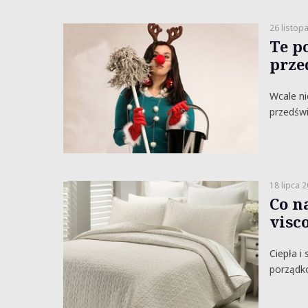
26 listop
Te p
prze
Wcale ni
przedświ
18 lipca 
Co na
visco
Ciepła i
porządkó