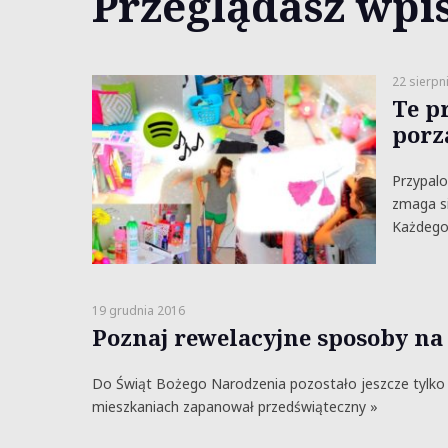
Przeglądasz wpis
22 sierpn
Te p
porz
Przypalo
zmaga si
Każdego
19 grudnia 2016
Poznaj rewelacyjne sposoby na
Do Świąt Bożego Narodzenia pozostało jeszcze tylko 
mieszkaniach zapanował przedświąteczny »