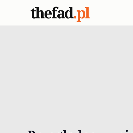
thefad
.pl