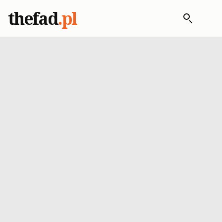
thefad
.pl