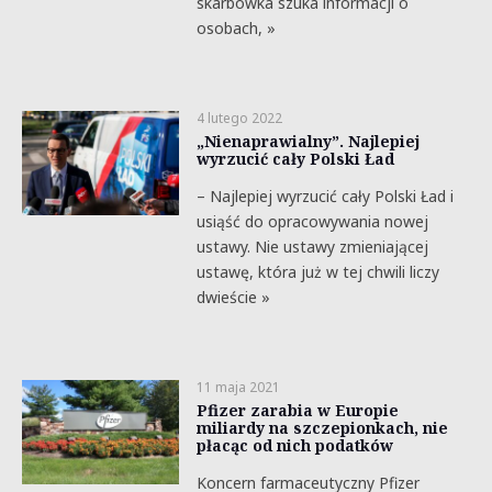
skarbówka szuka informacji o
osobach, »
4 lutego 2022
„Nienaprawialny”. Najlepiej
wyrzucić cały Polski Ład
– Najlepiej wyrzucić cały Polski Ład i
usiąść do opracowywania nowej
ustawy. Nie ustawy zmieniającej
ustawę, która już w tej chwili liczy
dwieście »
11 maja 2021
Pfizer zarabia w Europie
miliardy na szczepionkach, nie
płacąc od nich podatków
Koncern farmaceutyczny Pfizer