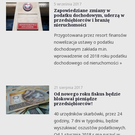
5 września 2017
Zapowiedziane zmiany w
podatku dochodowym, uderzą w
przedsiębiorców i branżę
nieruchomości
Przygotowana przez resort finansów
nowelizacja ustawy o podatku
dochodowym zakłada m.in.
wprowadzenie od 2018 roku podatku
dochodowego od nieruchomości »
21 sierpnia 2017
Od nowego roku fiskus będzie
blokował pieniądze
przedsiębiorców!
40 urzędników skarbówki, przez 24
godziny, 7 dni w tygodniu, będzie
wyszukiwać oszustów podatkowych.
Od 1 stycznia 2018 r. ma ruszyć w