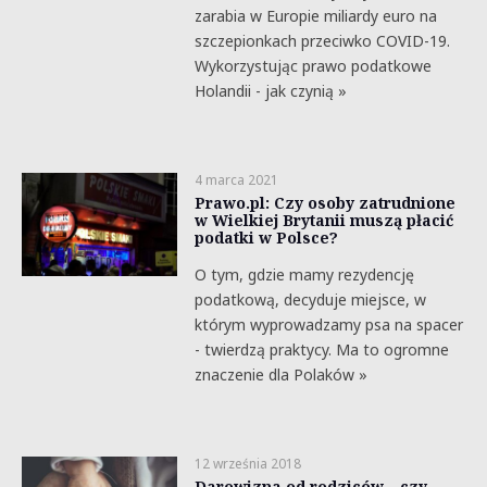
zarabia w Europie miliardy euro na
szczepionkach przeciwko COVID-19.
Wykorzystując prawo podatkowe
Holandii - jak czynią »
4 marca 2021
Prawo.pl: Czy osoby zatrudnione
w Wielkiej Brytanii muszą płacić
podatki w Polsce?
O tym, gdzie mamy rezydencję
podatkową, decyduje miejsce, w
którym wyprowadzamy psa na spacer
- twierdzą praktycy. Ma to ogromne
znaczenie dla Polaków »
12 września 2018
Darowizna od rodziców – czy