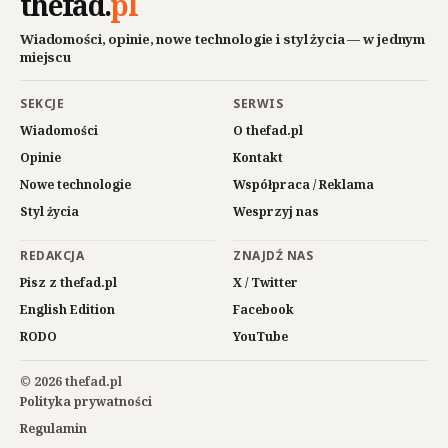
thefad
.
pl
Wiadomości, opinie, nowe technologie i styl życia — w jednym
miejscu
SEKCJE
SERWIS
Wiadomości
O thefad.pl
Opinie
Kontakt
Nowe technologie
Współpraca / Reklama
Styl życia
Wesprzyj nas
REDAKCJA
ZNAJDŹ NAS
Pisz z thefad.pl
X / Twitter
English Edition
Facebook
RODO
YouTube
© 2026 thefad.pl
Polityka prywatności
Regulamin