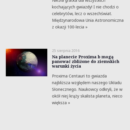
Niezła gratka dla wszystkich
kochających gwiazdy! I nie chodzi o
celebrytów, lecz o wszechświat.
Międzynarodowa Unia Astronomiczna
z okazji 100-lecia »
25 sierpnia 2016
Na planecie Proxima b mogą
panować zbliżone do ziemskich
warunki życia
Proxima Centauri to gwiazda
najbliższa względem naszego Układu
Słonecznego. Naukowcy odkryli, że w
okół niej krąży skalista planeta, nieco
większa »