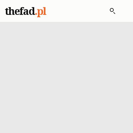
thefad
.pl