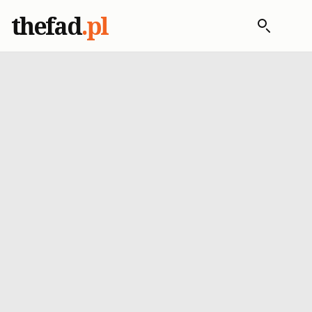
thefad
.pl