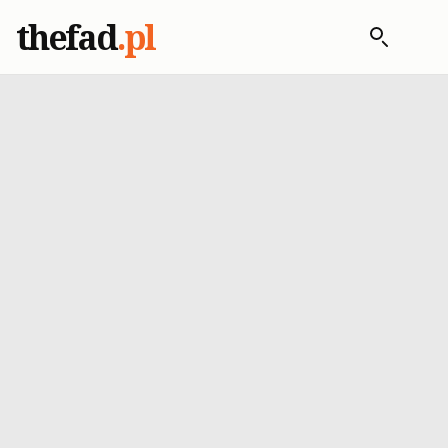
thefad
.pl