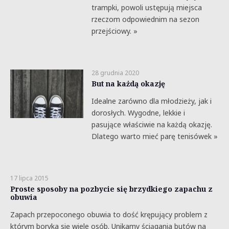
trampki, powoli ustępują miejsca
rzeczom odpowiednim na sezon
przejściowy. »
28 grudnia 2020
But na każdą okazję
Idealne zarówno dla młodzieży, jak i
dorosłych. Wygodne, lekkie i
pasujące właściwie na każdą okazję.
Dlatego warto mieć parę tenisówek »
17 lipca 2015
Proste sposoby na pozbycie się brzydkiego zapachu z
obuwia
Zapach przepoconego obuwia to dość krępujący problem z
którym boryka się wiele osób. Unikamy ściągania butów na