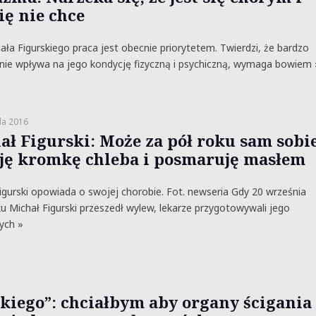
ię nie chce
ała Figurskiego praca jest obecnie priorytetem. Twierdzi, że bardzo
ie wpływa na jego kondycję fizyczną i psychiczną, wymaga bowiem 
da 2016
ał Figurski: Może za pół roku sam sobi
ję kromkę chleba i posmaruję masłem
igurski opowiada o swojej chorobie. Fot. newseria Gdy 20 września
u Michał Figurski przeszedł wylew, lekarze przygotowywali jego
zych »
kiego”: chciałbym aby organy ścigania