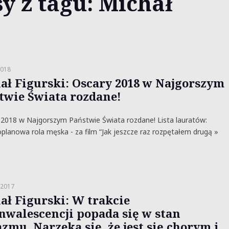
y z tagu: Michał
2018
ał Figurski: Oscary 2018 w Najgorszym
twie Świata rozdane!
2018 w Najgorszym Państwie Świata rozdane! Lista lauratów:
planowa rola męska - za film “Jak jeszcze raz rozpętałem drugą »
 2017
ał Figurski: W trakcie
nwalescencji popada się w stan
zmu. Narzeka się, że jest się chorym i