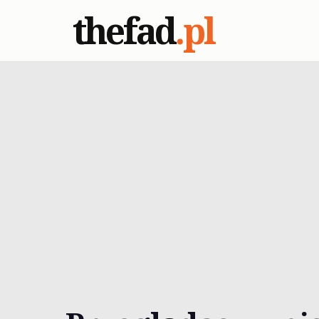
thefad
.pl