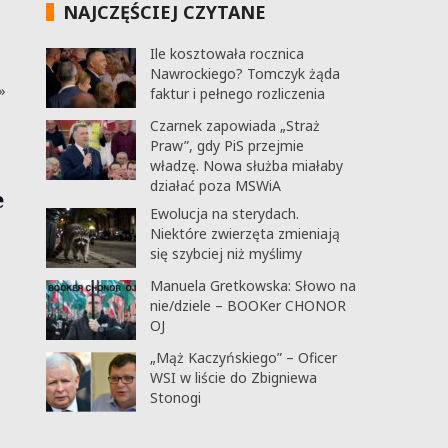
NAJCZĘŚCIEJ CZYTANE
Ile kosztowała rocznica
Nawrockiego? Tomczyk żąda
»
faktur i pełnego rozliczenia
Czarnek zapowiada „Straż
Praw”, gdy PiS przejmie
władzę. Nowa służba miałaby
działać poza MSWiA
e
Ewolucja na sterydach.
Niektóre zwierzęta zmieniają
się szybciej niż myślimy
Manuela Gretkowska: Słowo na
nie/dziele – BOOKer CHONOR
OJ
„Mąż Kaczyńskiego” – Oficer
WSI w liście do Zbigniewa
Stonogi