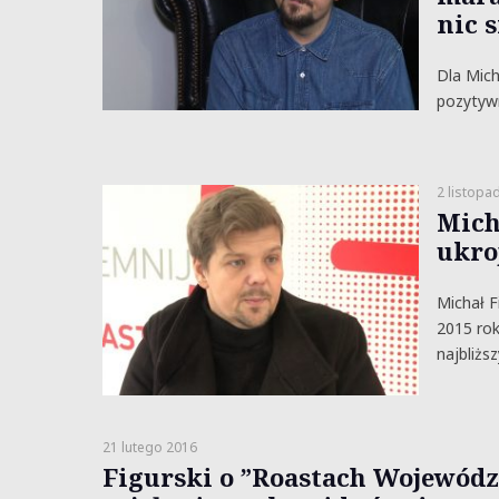
nic s
Dla Mich
pozytywn
2 listopa
Mich
ukro
Michał F
2015 rok
najbliżs
21 lutego 2016
Figurski o ”Roastach Wojewódz