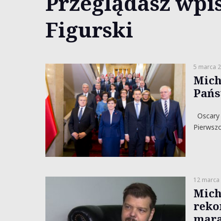
Przeglądasz wpis
Figurski
5 marca 
Mich
Pańs
Oscary 
Pierwszo
12 marca
Mich
reko
mara