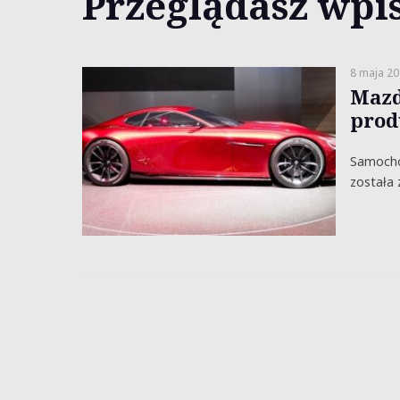
Przeglądasz wpis
8 maja 20
Mazd
prod
Samochod
została 