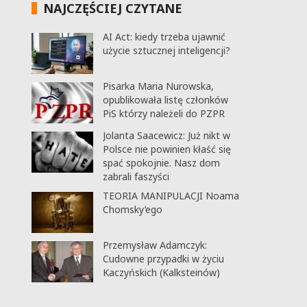
NAJCZĘŚCIEJ CZYTANE
AI Act: kiedy trzeba ujawnić
użycie sztucznej inteligencji?
Pisarka Maria Nurowska,
opublikowała listę członków
PiS którzy należeli do PZPR
Jolanta Saacewicz: Już nikt w
Polsce nie powinien kłaść się
spać spokojnie. Nasz dom
zabrali faszyści
TEORIA MANIPULACJI Noama
Chomsky’ego
Przemysław Adamczyk:
Cudowne przypadki w życiu
Kaczyńskich (Kalksteinów)