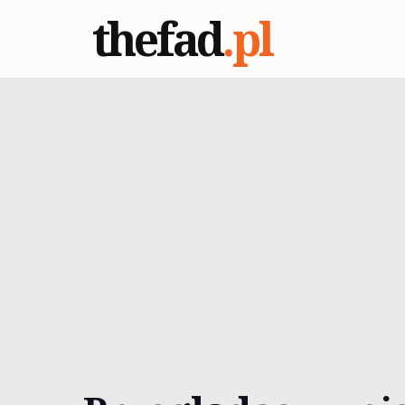
thefad
.pl