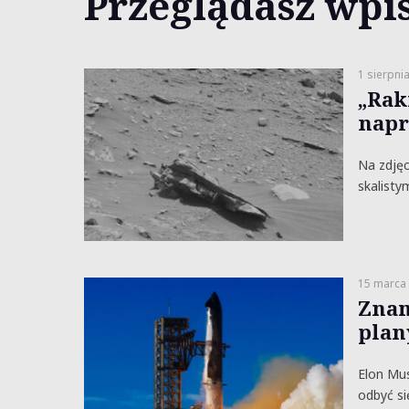
Przeglądasz wpis
1 sierpni
„Rak
napr
Na zdjęc
skalisty
15 marca
Znam
plan
Elon Mus
odbyć si