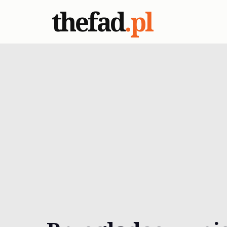
thefad
.pl