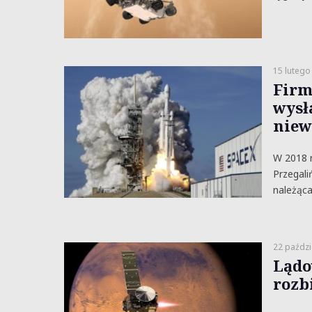
15 lutego
Firm
wysł
niew
W 2018 r
Przegali
należąca
22 paździ
Lądo
rozbi