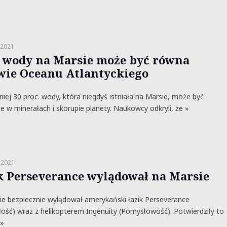
 2021
ć wody na Marsie może być równa
wie Oceanu Atlantyckiego
iej 30 proc. wody, która niegdyś istniała na Marsie, może być
e w minerałach i skorupie planety. Naukowcy odkryli, że »
 2021
k Perseverance wylądował na Marsie
e bezpiecznie wylądował amerykański łazik Perseverance
ość) wraz z helikopterem Ingenuity (Pomysłowość). Potwierdziły to
 »