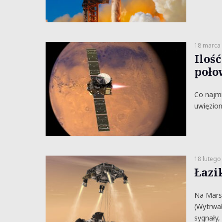
18 marca
Iloś
poło
Co najmn
uwięzion
18 lutego
Łazi
Na Marsi
(Wytrwał
sygnały,