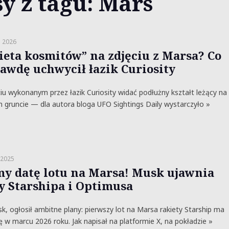
y z tagu: Mars
a 2026
ieta kosmitów” na zdjęciu z Marsa? Co
awdę uchwycił łazik Curiosity
iu wykonanym przez łazik Curiosity widać podłużny kształt leżący na
m gruncie — dla autora bloga UFO Sightings Daily wystarczyło »
 2025
y datę lotu na Marsa! Musk ujawnia
y Starshipa i Optimusa
k, ogłosił ambitne plany: pierwszy lot na Marsa rakiety Starship ma
ę w marcu 2026 roku. Jak napisał na platformie X, na pokładzie »