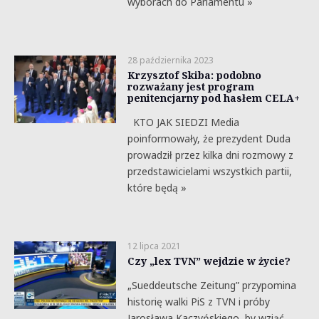
wyborach do Parlamentu »
28 października 2023
Krzysztof Skiba: podobno
rozważany jest program
penitencjarny pod hasłem CELA+
KTO JAK SIEDZI Media
poinformowały, że prezydent Duda
prowadził przez kilka dni rozmowy z
przedstawicielami wszystkich partii,
które będą »
12 lipca 2021
Czy „lex TVN” wejdzie w życie?
„Sueddeutsche Zeitung” przypomina
historię walki PiS z TVN i próby
Jarosława Kaczyńskiego, by wziąć