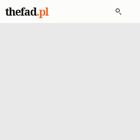
thefad
.pl