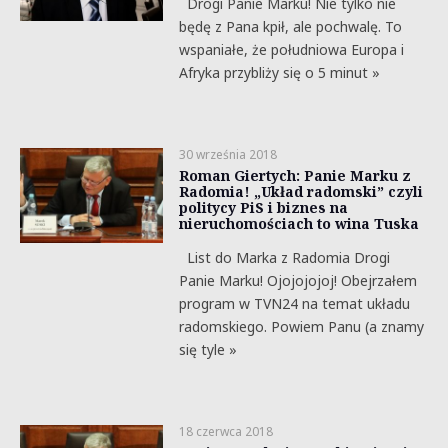
Drogi Panie Marku! Nie tylko nie
będę z Pana kpił, ale pochwalę. To
wspaniałe, że południowa Europa i
Afryka przybliży się o 5 minut »
30 września 2018
Roman Giertych: Panie Marku z
Radomia! „Układ radomski” czyli
politycy PiS i biznes na
nieruchomościach to wina Tuska
List do Marka z Radomia Drogi
Panie Marku! Ojojojojoj! Obejrzałem
program w TVN24 na temat układu
radomskiego. Powiem Panu (a znamy
się tyle »
18 czerwca 2018