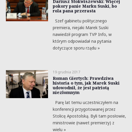
Dariusz Stokwiszewski: Więcej
pokory panie Marku Suski, bo
rola pana przerasta
Szef gabinetu politycznego
premiera, niejaki Marek Suski
nawiedził program TVP Info, w
którym odpowiadał na pytania
dotyczące sporu rządu »
19 grudnia 2017
Roman Giertych: Prawdziwa
historia o tym, jak Marek Suski
udowodnił, że jest patriotą
niezłomnym
Parę lat temu uczestniczyłem na
konferencji przygotowanej przez
Stolicę Apostolską. Byli tam posłowie,
ministrowie (nawet premierzy) z
wielu »