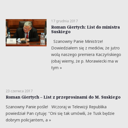
17 grudnia 2017
Roman Giertych: List do ministra
Suskiego
Szanowny Panie Ministrze!
Dowiedziałem się z mediów, że jutro
wolą naszego premiera Kaczyńskiego
(obaj wiemy, że p. Morawiecki ma w
tym »
23 czerwca 2017
Roman Giertych – List z przeprosinami do M. Suskiego
Szanowny Panie pośle! Wczoraj w Telewizji Republika
powiedział Pan cytuję: "Oni się tak umówili, że Tusk będzie
dobrym policjantem, a »