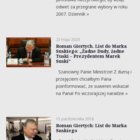
odwet za przegrane wybory w roku
2007. Dziennik »
23 maja 2020
Roman Giertych. List do Marka
Suskiego: „Żadne Dudy, żadne
Tuski – Prezydentem Marek
Suski”
Szanowny Panie Ministrze! Z dumą i
przejęciem chciałbym Pana
poinformować, że suweren wskazał
na Pana! Po wczorajszej naradzie »
15 października 2018
Roman Giertych: List do Marka
Suskiego