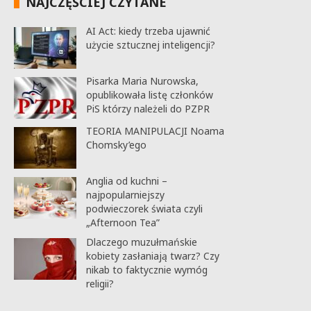
NAJCZĘŚCIEJ CZYTANE
AI Act: kiedy trzeba ujawnić
użycie sztucznej inteligencji?
Pisarka Maria Nurowska,
opublikowała listę członków
PiS którzy należeli do PZPR
TEORIA MANIPULACJI Noama
Chomsky’ego
Anglia od kuchni –
najpopularniejszy
podwieczorek świata czyli
„Afternoon Tea”
Dlaczego muzułmańskie
kobiety zasłaniają twarz? Czy
nikab to faktycznie wymóg
religii?