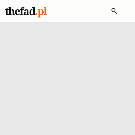
thefad
.pl