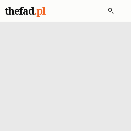
thefad
.pl