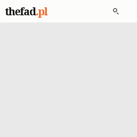
thefad
.pl