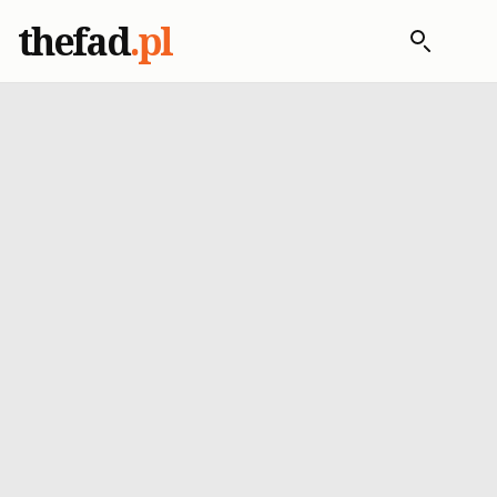
thefad
.pl