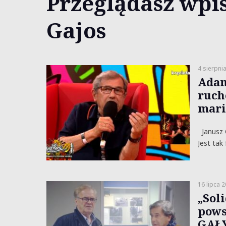
Przeglądasz wpis
Gajos
4 sierpni
Adam
ruche
mari
Janusz 
Jest tak
16 lipca 
„Soli
pows
GAŁY