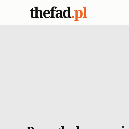
thefad
.pl