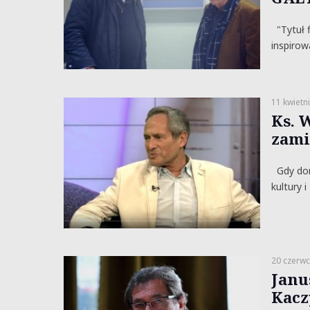
"Tytuł f
inspirow
11 kwietn
Ks. 
zami
Gdy dono
kultury 
20 czerwc
Janu
Kacz