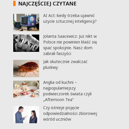
NAJCZĘŚCIEJ CZYTANE
AI Act: kiedy trzeba ujawnić
użycie sztucznej inteligencji?
Jolanta Saacewicz: Już nikt w
Polsce nie powinien kłaść się
spać spokojnie. Nasz dom
zabrali faszyści
Jak skutecznie zwalczać
pluskwy
Anglia od kuchni –
najpopularniejszy
podwieczorek świata czyli
„Afternoon Tea”
Czy istnieje pojęcie
odpowiedzialności zbiorowej
wśród uczniów