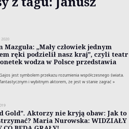
y z tagu: Janusz
a 2020
 Mazguła: „Mały człowiek jednym
m ręki podzielił nasz kraj”, czyli teatr
onetek wodza w Polsce przedstawia
Gajos jest symbolem przekazu rozumienia współczesnego świata.
 fantastycznym i wybitnym aktorem, że jest w stanie zagrać »
2019
d Gold”. Aktorzy nie kryją obaw: Jak to
trzymać? Maria Nurowska: WIDZIAŁY
 CO BĘDĄ GRAŁY!