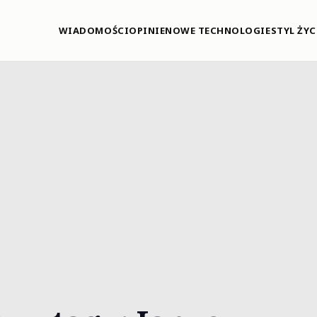
WIADOMOŚCI
OPINIE
NOWE TECHNOLOGIE
STYL ŻYC