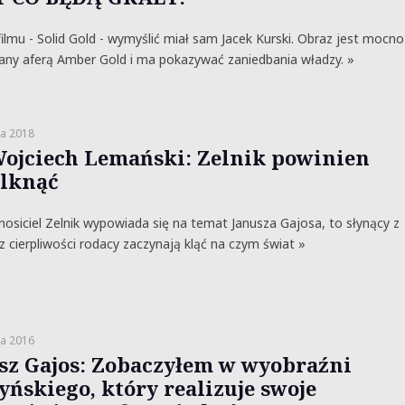
ilmu - Solid Gold - wymyślić miał sam Jacek Kurski. Obraz jest mocno
any aferą Amber Gold i ma pokazywać zaniedbania władzy. »
ia 2018
Wojciech Lemański: Zelnik powinien
lknąć
siciel Zelnik wypowiada się na temat Janusza Gajosa, to słynący z
i z cierpliwości rodacy zaczynają kląć na czym świat »
a 2016
sz Gajos: Zobaczyłem w wyobraźni
yńskiego, który realizuje swoje