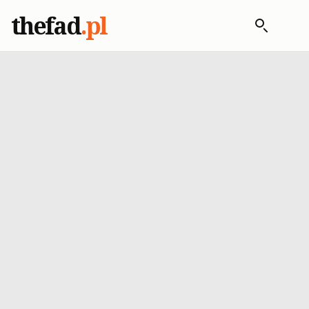
thefad
.pl