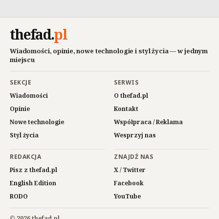
thefad
.
pl
Wiadomości, opinie, nowe technologie i styl życia — w jednym
miejscu
SEKCJE
SERWIS
Wiadomości
O thefad.pl
Opinie
Kontakt
Nowe technologie
Współpraca / Reklama
Styl życia
Wesprzyj nas
REDAKCJA
ZNAJDŹ NAS
Pisz z thefad.pl
X / Twitter
English Edition
Facebook
RODO
YouTube
© 2026 thefad.pl