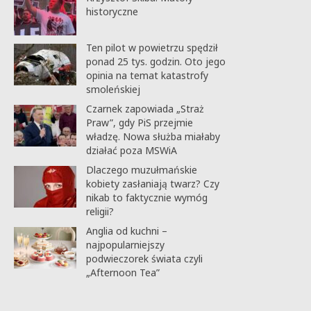
historyczne
Ten pilot w powietrzu spędził
ponad 25 tys. godzin. Oto jego
opinia na temat katastrofy
smoleńskiej
Czarnek zapowiada „Straż
Praw”, gdy PiS przejmie
władzę. Nowa służba miałaby
działać poza MSWiA
Dlaczego muzułmańskie
kobiety zasłaniają twarz? Czy
nikab to faktycznie wymóg
religii?
Anglia od kuchni –
najpopularniejszy
podwieczorek świata czyli
„Afternoon Tea”