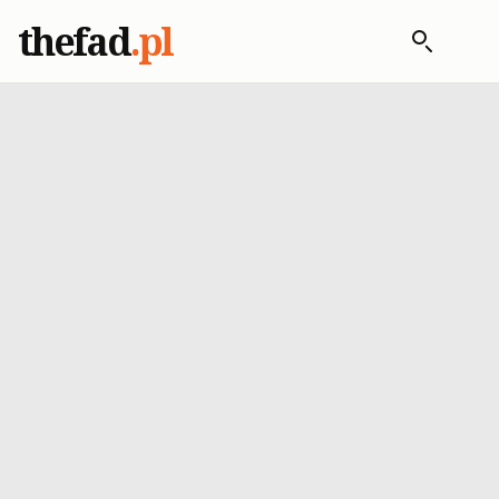
thefad
.pl