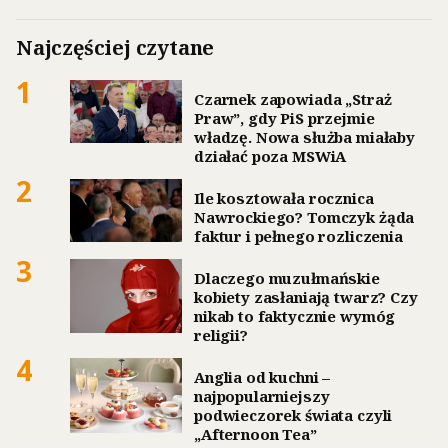
Najczęściej czytane
1
Czarnek zapowiada „Straż
Praw”, gdy PiS przejmie
władzę. Nowa służba miałaby
działać poza MSWiA
2
Ile kosztowała rocznica
Nawrockiego? Tomczyk żąda
faktur i pełnego rozliczenia
3
Dlaczego muzułmańskie
kobiety zasłaniają twarz? Czy
nikab to faktycznie wymóg
religii?
4
Anglia od kuchni –
najpopularniejszy
podwieczorek świata czyli
„Afternoon Tea”