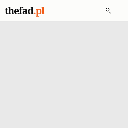
thefad
.pl