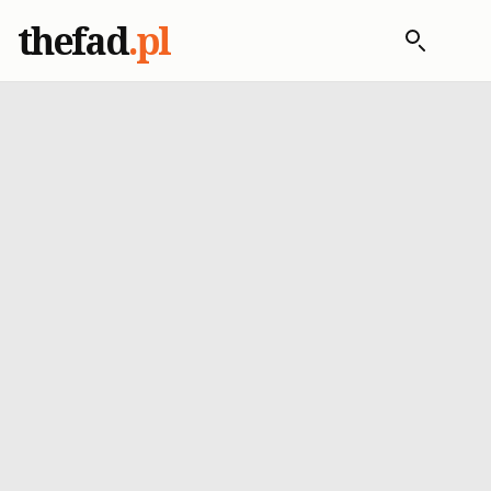
thefad
.pl