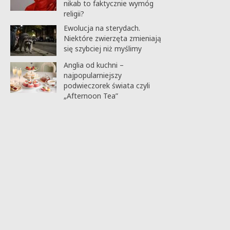
nikab to faktycznie wymóg
religii?
Ewolucja na sterydach.
Niektóre zwierzęta zmieniają
się szybciej niż myślimy
Anglia od kuchni –
najpopularniejszy
podwieczorek świata czyli
„Afternoon Tea”