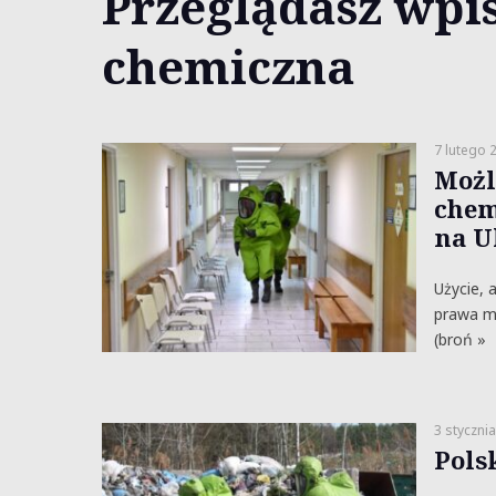
Przeglądasz wpis
chemiczna
7 lutego 
Możl
chem
na U
Użycie, 
prawa m
(broń »
3 styczni
Pols