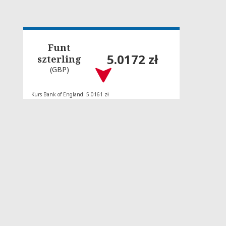
Funt
5.0172 zł
szterling
(GBP)
Kurs Bank of England: 5.0161 zł
Aktualizacja: 23:55:05 07-08-2026
ZNAJDŹ NAS
X / Twitter
Facebook