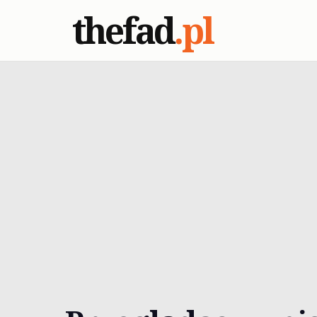
thefad
.pl