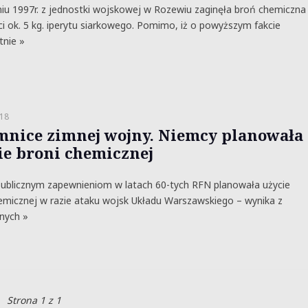
iu 1997r. z jednostki wojskowej w Rozewiu zaginęła broń chemiczna
i ok. 5 kg. iperytu siarkowego. Pomimo, iż o powyższym fakcie
tnie »
18
mnice zimnej wojny. Niemcy planowała
ie broni chemicznej
ublicznym zapewnieniom w latach 60-tych RFN planowała użycie
emicznej w razie ataku wojsk Układu Warszawskiego – wynika z
nych »
Strona 1 z 1