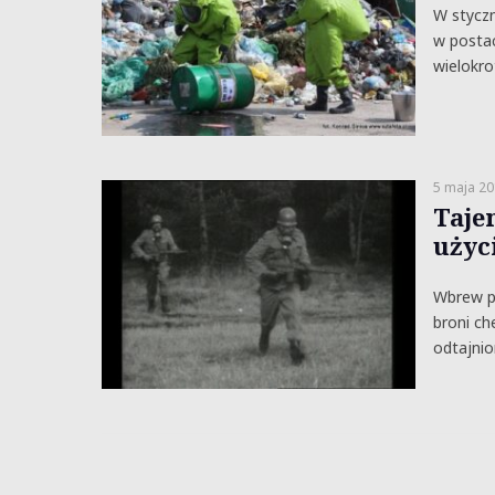
W styczn
w postac
wielokro
5 maja 20
Taje
użyc
Wbrew p
broni ch
odtajnio