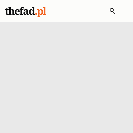
thefad
.pl