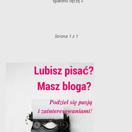
spalono tęczę »
Strona 1 z 1