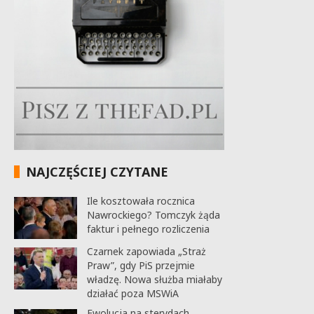
NAJCZĘŚCIEJ CZYTANE
Ile kosztowała rocznica
Nawrockiego? Tomczyk żąda
faktur i pełnego rozliczenia
Czarnek zapowiada „Straż
Praw”, gdy PiS przejmie
władzę. Nowa służba miałaby
działać poza MSWiA
Ewolucja na sterydach.