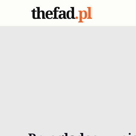
thefad
.pl