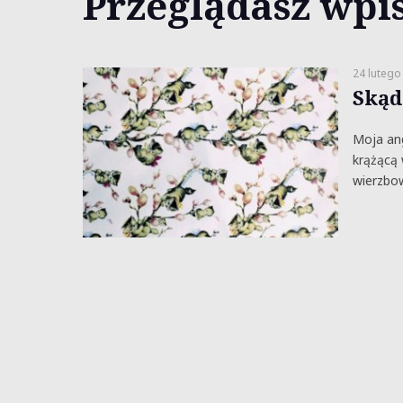
Przeglądasz wpis
24 lutego
Skąd
Moja ang
krążącą 
wierzbo