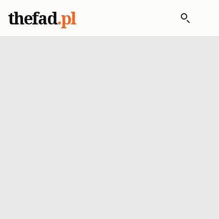
thefad
.pl