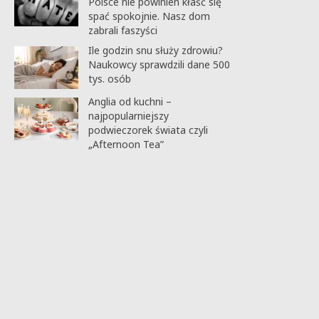
Polsce nie powinien kłaść się
spać spokojnie. Nasz dom
zabrali faszyści
Ile godzin snu służy zdrowiu?
Naukowcy sprawdzili dane 500
tys. osób
Anglia od kuchni –
najpopularniejszy
podwieczorek świata czyli
„Afternoon Tea”