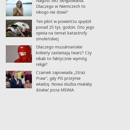
Nagość bez skrępowania.
Dlaczego w Niemczech to
nikogo nie dziwi?
Ten pilot w powietrzu spędził
ponad 25 tys. godzin. Oto jego
opinia na temat katastrofy
smoleńskiej
Dlaczego muzułmańskie
kobiety zasłaniają twarz? Czy
nikab to faktycznie wymóg
religii?
Czarnek zapowiada „Straż
Praw”, gdy PiS przejmie
władzę. Nowa służba miałaby
działać poza MSWiA