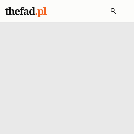
thefad
.pl