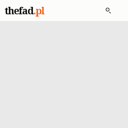
thefad
.pl