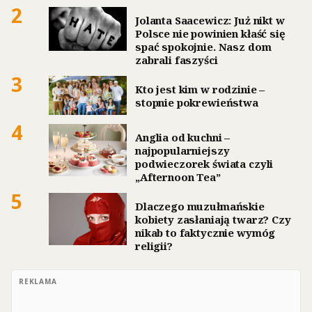
2
Jolanta Saacewicz: Już nikt w
Polsce nie powinien kłaść się
spać spokojnie. Nasz dom
zabrali faszyści
3
Kto jest kim w rodzinie –
stopnie pokrewieństwa
4
Anglia od kuchni –
najpopularniejszy
podwieczorek świata czyli
„Afternoon Tea”
5
Dlaczego muzułmańskie
kobiety zasłaniają twarz? Czy
nikab to faktycznie wymóg
religii?
REKLAMA