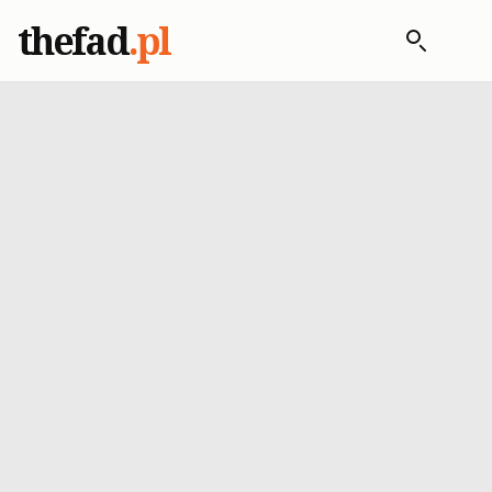
thefad
.pl