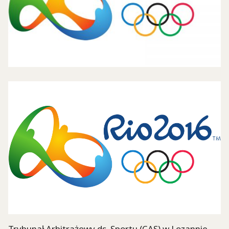
Trybunał Arbitrażowy ds. Sportu (CAS) w Lozannie,