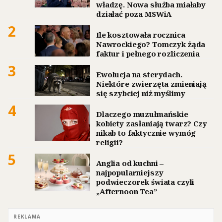
władzę. Nowa służba miałaby
działać poza MSWiA
2
Ile kosztowała rocznica
Nawrockiego? Tomczyk żąda
faktur i pełnego rozliczenia
3
Ewolucja na sterydach.
Niektóre zwierzęta zmieniają
się szybciej niż myślimy
4
Dlaczego muzułmańskie
kobiety zasłaniają twarz? Czy
nikab to faktycznie wymóg
religii?
5
Anglia od kuchni –
najpopularniejszy
podwieczorek świata czyli
„Afternoon Tea”
REKLAMA